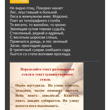
12 слайд
Не видно птиц. Покорно чахнет
Лес, опустевший и больной.
Леса в жемчужном инее. Морозно.
Поет из телеграфного столба
То весело, то жалобно, то грозно
Звенящим гулом темная судьба.
Стеклянный, редкий и ядреный,
С веселым шорохом спеша,
Промчался дождь, и лес зеленый
Затих, прохладою дыша.
В трепетный сумрак озябшего сада
Льется со степи волнами прохлада.