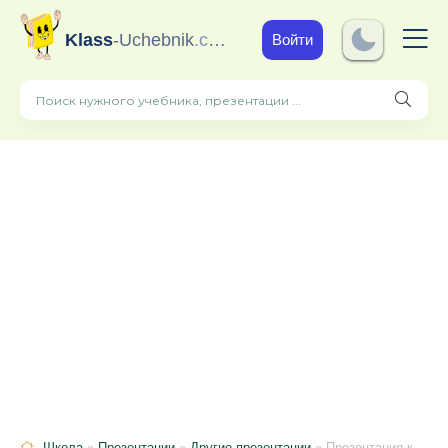
Klass
-Uchebnik
.com
Войти
Школа
»
Презентации
»
Другие презентации
» Презентация к уроку русского языка в 6 классе "Художественные средства языка"