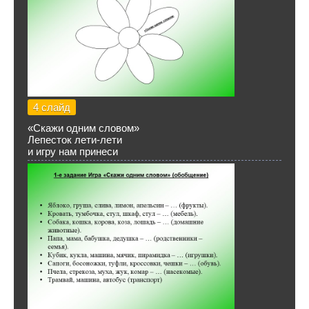
4 слайд
«Скажи одним словом»
Лепесток лети-лети
и игру нам принеси