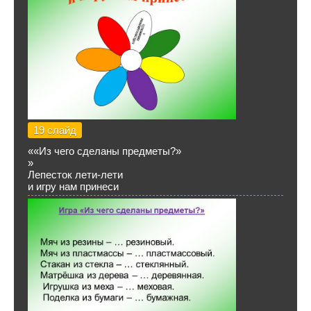
19 слайд
««Из чего сделаны предметы?»
»
Лепесток лети-лети
и игру нам принеси