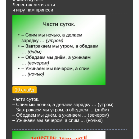
Лепесток лети-лети
и игру нам принеси
10 слайд
Части суток.
– Спим мы ночью, а делаем зарядку … (утром)
– Завтракаем мы утром, а обедаем … (днём)
– Обедаем мы днём, а ужинаем … (вечером)
– Ужинаем мы вечером, а спим … (ночью)