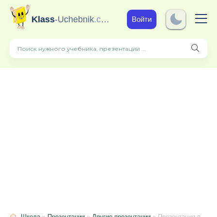
Klass
-Uchebnik
.com
Войти
Школа
»
Презентации
»
Другие презентации
» Презентация по развитию речи волшебная история "Цветик - семицветик"