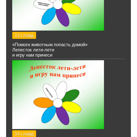
13 слайд
«Помоги животным попасть домой»
Лепесток лети-лети
и игру нам принеси
14 слайд