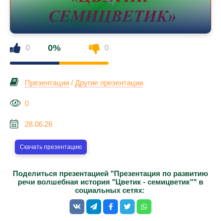
0%
0
0
Презентации
/
Другие презентации
0
28.06.26
Скачать презентацию
Поделиться презентацией "Презентация по развитию
речи волшебная история "Цветик - семицветик"" в
социальных сетях: