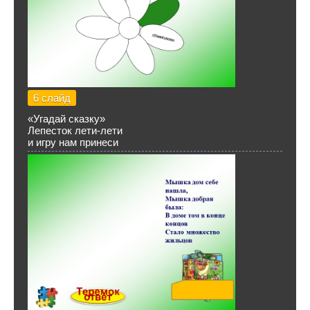
6 слайд
«Угадай сказку»
Лепесток лети-лети
и игру нам принеси