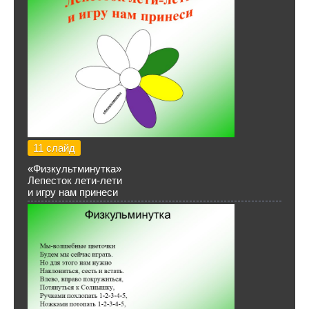
11 слайд
«Физкультминутка»
Лепесток лети-лети
и игру нам принеси