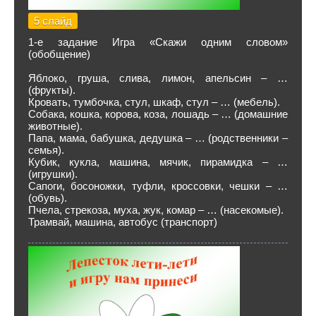
5 слайд
1-е задание Игра «Скажи одним словом»
(обобщение)
Яблоко, груша, слива, лимон, апельсин – …
(фрукты).
Кровать, тумбочка, стул, шкаф, стул – … (мебель).
Собака, кошка, корова, коза, лошадь – … (домашние
животные).
Папа, мама, бабушка, дедушка – … (родственники –
семья).
Кубик, кукла, машина, мячик, пирамидка – …
(игрушки).
Сапоги, босоножки, туфли, кроссовки, чешки – …
(обувь).
Пчела, стрекоза, муха, жук, комар – … (насекомые).
Трамвай, машина, автобус (транспорт)