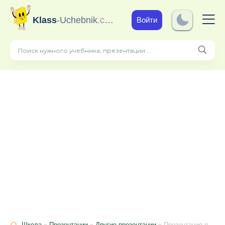
Klass
-Uchebnik
.com
Войти
Школа
»
Презентации
»
Другие презентации
» Презентация по информатике по теме "История ЭВМ"