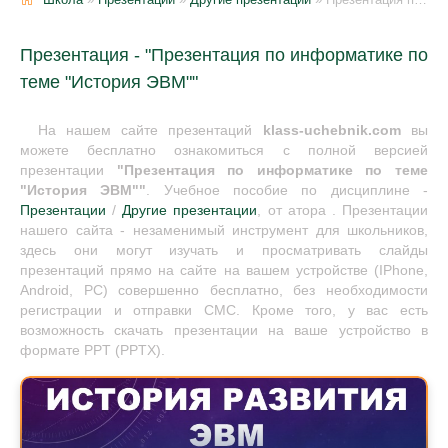
Презентация - "Презентация по информатике по
теме "История ЭВМ""
На нашем сайте презентаций
klass-uchebnik.com
вы
можете бесплатно ознакомиться с полной версией
презентации
"Презентация по информатике по теме
"История ЭВМ""
. Учебное пособие по дисциплине -
Презентации
/
Другие презентации
, от атора . Презентации
нашего сайта - незаменимый инструмент для школьников,
здесь они могут изучать и просматривать слайды
презентаций прямо на сайте на вашем устройстве (IPhone,
Android, PC) совершенно бесплатно, без необходимости
регистрации и отправки СМС. Кроме того, у вас есть
возможность скачать презентации на ваше устройство в
формате PPT (PPTX).