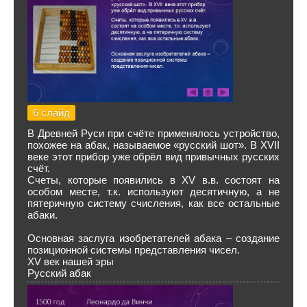
6 слайд
В Древней Руси при счёте применялось устройство,
похожее на абак, называемое «русский шот». В XVII
веке этот прибор уже обрёл вид привычных русских
счёт.
Счеты, которые появились в XV в.в. состоят на
особом месте, т.к. используют десятичную, а не
пятеричную систему счисления, как все остальные
абаки.
Основная заслуга изобретателей абака – создание
позиционной системы представления чисел.
XV век нашей эры
Русский абак