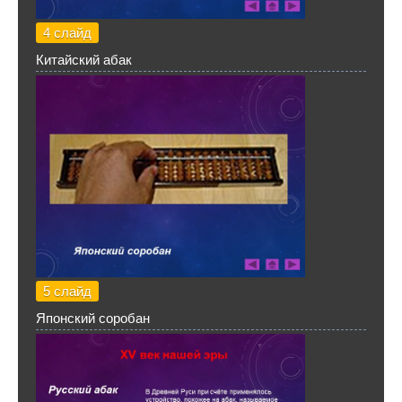
4 слайд
Китайский абак
5 слайд
Японский соробан