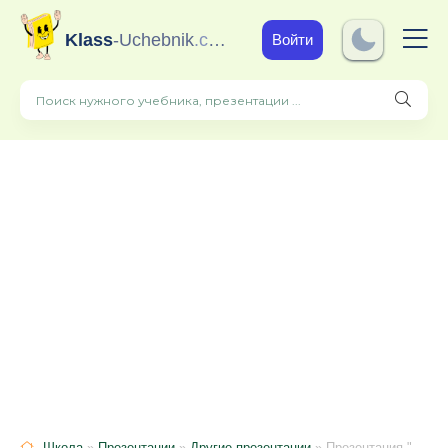
Klass
-Uchebnik
.com
Войти
Школа
»
Презентации
»
Другие презентации
» Презентация "Кто живет в пруду"?