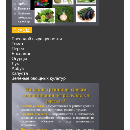
9 слайд
Рассадой выращивается
Томат
Перец
Баклажан
Огурцы
Лук
Арбуз
Капуста
Зелёные овощных культур