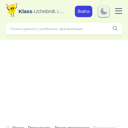
Klass
-Uchebnik
.com
Войти
Школа
»
Презентации
»
Другие презентации
» Презентация "Выращивание рассады овощных культур"