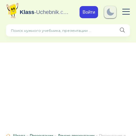
Klass
-Uchebnik
.com
Войти
Школа
»
Презентации
»
Другие презентации
» Презентация по краеведению " Интересные факты о бобрах"