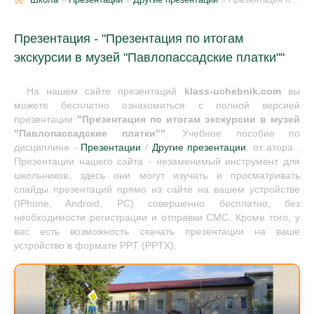
Презентация - "Презентация по итогам
экскурсии в музей "Павлопассадские платки""
На нашем сайте презентаций
klass-uchebnik.com
вы
можете бесплатно ознакомиться с полной версией
презентации
"Презентация по итогам экскурсии в музей
"Павлопассадские платки""
. Учебное пособие по
дисциплине -
Презентации
/
Другие презентации
, от атора .
Презентации нашего сайта - незаменимый инструмент для
школьников, здесь они могут изучать и просматривать
слайды презентаций прямо на сайте на вашем устройстве
(IPhone, Android, PC) совершенно бесплатно, без
необходимости регистрации и отправки СМС. Кроме того, у
вас есть возможность скачать презентации на ваше
устройство в формате PPT (PPTX).