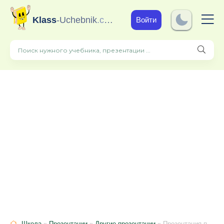
Klass
-Uchebnik
.com
Войти
Школа
»
Презентации
»
Другие презентации
» Презентация по итогам экскурсии в музей "Павлопассадские платки"