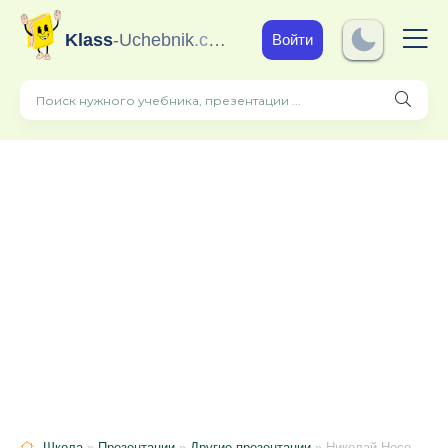
Klass
-Uchebnik
.com
Войти
Школа
»
Презентации
»
Другие презентации
» Николай Носов «Федина задача»