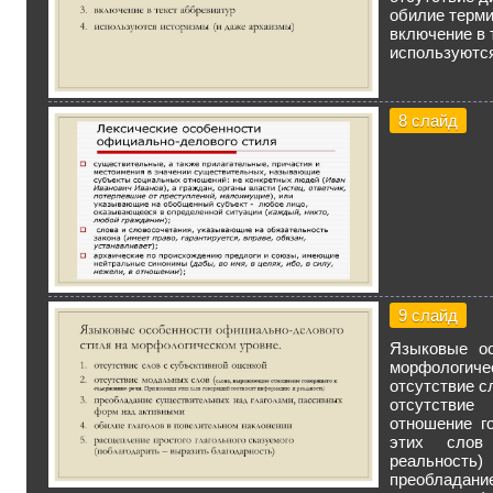
обилие терм
включение в 
используются
8 слайд
9 слайд
Языковые ос
морфологиче
отсутствие с
отсутствие
отношение г
этих слов
реальность)
преоблада