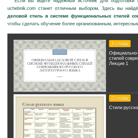
Если вы ищете надежный источник для подготовки к
uchebnik.com станет отличным выбором. Здесь вы найд
деловой стиль в системе функциональных стилей сов
чтобы сделать обучение более организованным, интересным
1 слайд
Официально-
стилей совре
Лекция 1
2 слайд
Стили русско