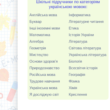
Шкільні підручники по категоріям
українською мовою:
Англійська мова
Інформатика
Буквар
Літературне читання
Інші іноземні мови
Етика
Математика
Історія України
Алгебра
Література
Геометрія
Світова література
Мистецтво
Українська література
Основи здоров'я
Біологія
Природознавство
Всесвітня історія
Російська мова
Географія
Трудове навчання
Фізика
Українська мова
Хімія
Я досліджую світ
Креслення