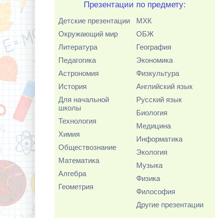
Презентации по предмету:
Детские презентации
МХК
Окружающий мир
ОБЖ
Литература
География
Педагогика
Экономика
Астрономия
Физкультура
История
Английский язык
Для начальной
Русский язык
школы
Биология
Технология
Медицина
Химия
Информатика
Обществознание
Экология
Математика
Музыка
Алгебра
Физика
Геометрия
Философия
Другие презентации