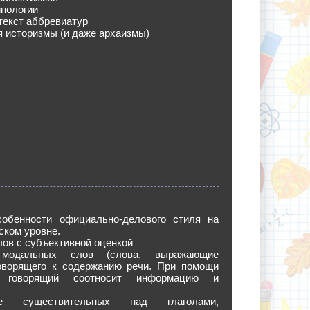
инологии
текст аббревиатур
 историзмы (и даже архаизмы)
обенности официально-делового стиля на
ском уровне.
лов с субъективной оценкой
 модальных слов (слова, выражающие
оворящего к содержанию речи. При помощи
 говорящий соотносит информацию и
ние существительных над глаголами,