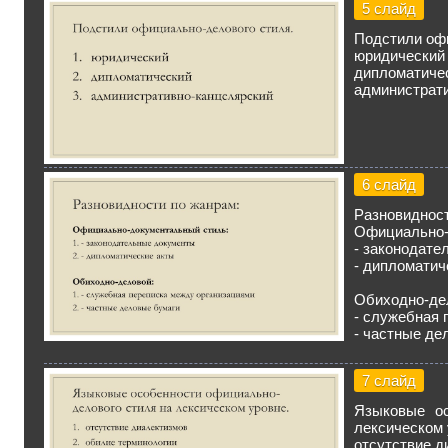
5 слайд
Подстили офи
юридический
дипломатиче
администрат
6 слайд
Разновидност
Официально-
- законодате
- дипломатич
Обиходно-де
- служебная 
- частные де
7 слайд
Языковые ос
лексическом 
отсутствие д