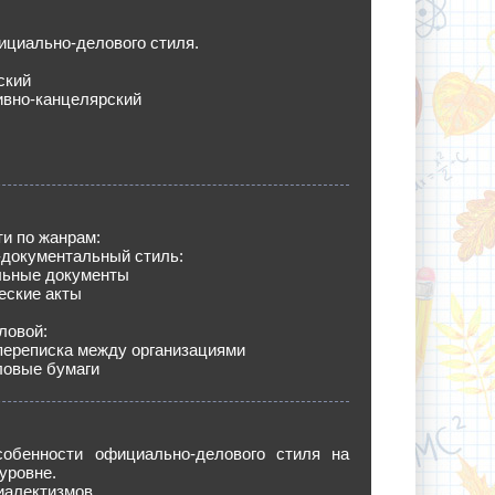
циально-делового стиля.
ский
ивно-канцелярский
и по жанрам:
документальный стиль:
льные документы
еские акты
ловой:
переписка между организациями
ловые бумаги
обенности официально-делового стиля на
уровне.
иалектизмов