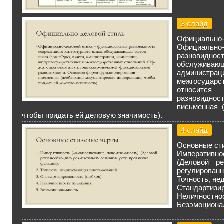
3 слайд
Официально-
Официальн
разновидно
обслуживаю
администрац
межгосуда
относится 
разновиднос
письменная 
чтобы придать ей деловую значимость).
4 слайд
Основные ст
Императивно
(Деловой р
регулированн
Точность, не
Стандартизир
Неличностно
Безэмоциона