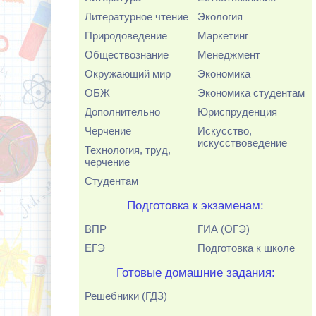
Литературное чтение
Экология
Природоведение
Маркетинг
Обществознание
Менеджмент
Окружающий мир
Экономика
ОБЖ
Экономика студентам
Дополнительно
Юриспруденция
Черчение
Искусство,
искусствоведение
Технология, труд,
черчение
Студентам
Подготовка к экзаменам:
ВПР
ГИА (ОГЭ)
ЕГЭ
Подготовка к школе
Готовые домашние задания:
Решебники (ГДЗ)