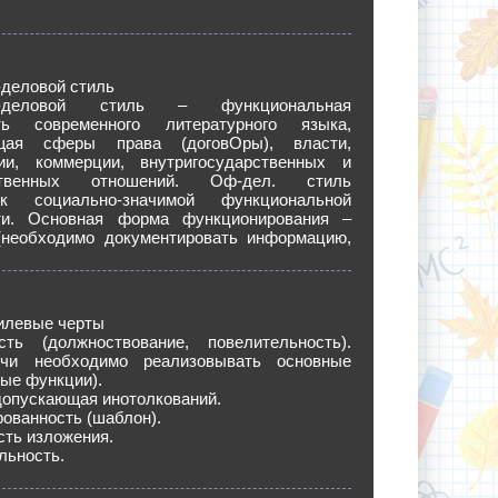
деловой стиль
о-деловой стиль – функциональная
сть современного литературного языка,
щая сферы права (договОры), власти,
ии, коммерции, внутригосударственных и
рственных отношений. Оф-дел. стиль
к социально-значимой функциональной
ти. Основная форма функционирования –
(необходимо документировать информацию,
илевые черты
сть (должноствование, повелительность).
ечи необходимо реализовывать основные
ые функции).
допускающая инотолкований.
ованность (шаблон).
сть изложения.
льность.