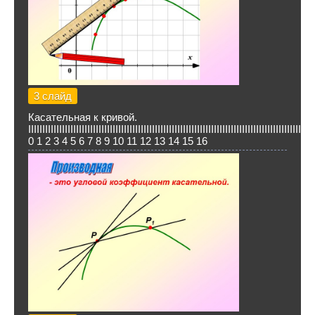
3 слайд
Касательная к кривой.
IIIIIIIIIIIIIIIIIIIIIIIIIIIIIIIIIIIIIIIIIIIIIIIIIIIIIIIIIIIIIIIIIIIIIIIIIIIIIIIIIIIIIIIIIIIIIIIIIIIIII
0 1 2 3 4 5 6 7 8 9 10 11 12 13 14 15 16