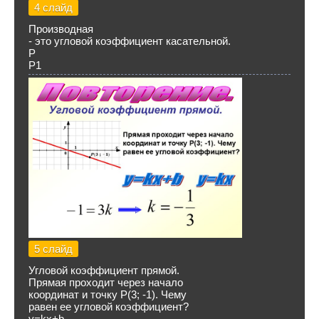
4 слайд
Производная
- это угловой коэффициент касательной.
Р
Р1
5 слайд
Угловой коэффициент прямой.
Прямая проходит через начало
координат и точку Р(3; -1). Чему
равен ее угловой коэффициент?
y=kx+b