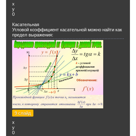
х
y
0
Касательная
Угловой коэффициент касательной можно найти как
предел выражения:
9 слайд
х
y
0