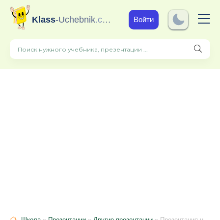
Klass
-Uchebnik
.com
Войти
Школа
»
Презентации
»
Другие презентации
» Презентация на тему "Производная и ее применение"