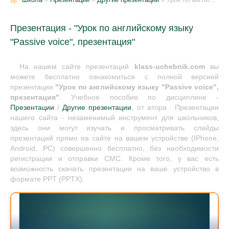
Презентация - "Урок по английскому языку
"Passive voice", презентация"
На нашем сайте презентаций
klass-uchebnik.com
вы
можете бесплатно ознакомиться с полной версией
презентации
"Урок по английскому языку "Passive voice",
презентация"
. Учебное пособие по дисциплине -
Презентации
/
Другие презентации
, от атора . Презентации
нашего сайта - незаменимый инструмент для школьников,
здесь они могут изучать и просматривать слайды
презентаций прямо на сайте на вашем устройстве (IPhone,
Android, PC) совершенно бесплатно, без необходимости
регистрации и отправки СМС. Кроме того, у вас есть
возможность скачать презентации на ваше устройство в
формате PPT (PPTX).