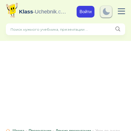
Klass
-Uchebnik
.com
Войти
Школа
»
Презентации
»
Другие презентации
» Урок по английскому языку "Passive voice", презентация