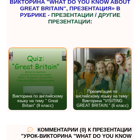
ВИКТОРИНА "WHAT DO YOU KNOW ABOUT
GREAT BRITAIN", ПРЕЗЕНТАЦИЯ» В
РУБРИКЕ -
ПРЕЗЕНТАЦИИ
/
ДРУГИЕ
ПРЕЗЕНТАЦИИ
:
Презентация по
Викторина по английскому
английскому языку на тему:
языку на тему " Great
Викторина "VISITING
Britain" (9 класс)
GREAT BRITAIN." (6 класс)
КОММЕНТАРИИ (0) К ПРЕЗЕНТАЦИИ
"УРОК-ВИКТОРИНА "WHAT DO YOU KNOW