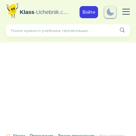
Klass
-Uchebnik
.com
Войти
Школа
»
Презентации
»
Другие презентации
» Урок-викторина "What do you know about Great Britain", презентация