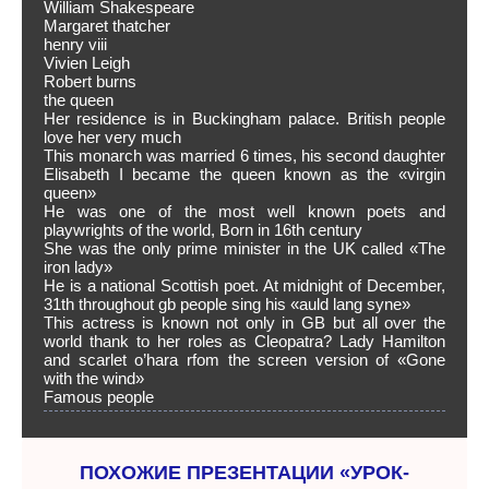
William Shakespeare
Margaret thatcher
henry viii
Vivien Leigh
Robert burns
the queen
Her residence is in Buckingham palace. British people
love her very much
This monarch was married 6 times, his second daughter
Elisabeth I became the queen known as the «virgin
queen»
He was one of the most well known poets and
playwrights of the world, Born in 16th century
She was the only prime minister in the UK called «The
iron lady»
He is a national Scottish poet. At midnight of December,
31th throughout gb people sing his «auld lang syne»
This actress is known not only in GB but all over the
world thank to her roles as Cleopatra? Lady Hamilton
and scarlet o’hara rfom the screen version of «Gone
with the wind»
Famous people
ПОХОЖИЕ ПРЕЗЕНТАЦИИ «УРОК-