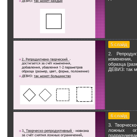
5 слайд
2. Репродук
изменения,
образца (раз
ДЕВИЗ: так 
6 слайд
3. Творческ
ложных ог
подразумева