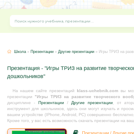
Школа
»
Презентации
»
Другие презентации
» Игры ТРИЗ на разв
Презентация - "Игры ТРИЗ на развитие творческ
дошкольников"
На нашем сайте презентаций
klass-uchebnik.com
вы мож
презентации
"Игры ТРИЗ на развитие творческого воо
дисциплине -
Презентации
/
Другие презентации
, от ато
инструмент для школьников, здесь они могут изучать и прос
вашем устройстве (IPhone, Android, PC) совершенно бесплатно
Кроме того, у вас есть возможность скачать презентации на ва
Презентации
/
Другие пр