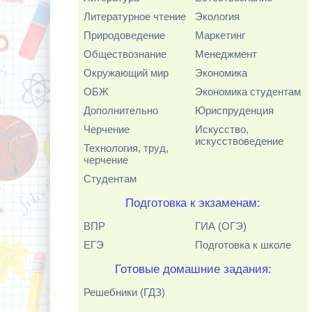
Литературное чтение
Экология
Природоведение
Маркетинг
Обществознание
Менеджмент
Окружающий мир
Экономика
ОБЖ
Экономика студентам
Дополнительно
Юриспруденция
Черчение
Искусство,
искусствоведение
Технология, труд,
черчение
Студентам
Подготовка к экзаменам:
ВПР
ГИА (ОГЭ)
ЕГЭ
Подготовка к школе
Готовые домашние задания:
Решебники (ГДЗ)