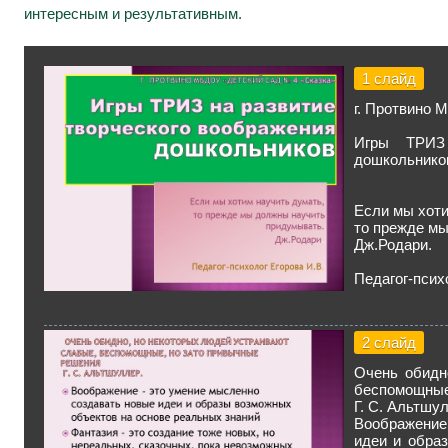
интересным и результативным.
1 слайд
г. Протвино 
Игры ТРИЗ 
дошкольнико
Если мы хоти
то прежде м
Дж.Родари.
Педагог-псих
2 слайд
Очень обидн
беспомощные
Г. С. Альтшу
Воображение
идеи и обра