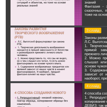
знаний
Фантазия - 
сказочных, 
тоже на осно
3 слайд
Законы разви
Л.С. Выготск
1. Творческ
прямой зав
прежнего лич
2. Можно пр
слышал или 
основе чужог
3. Содержан
зависит от 
наоборот, пр
4 слайд
4 способа со
1. Репродук
копирование 
ДЕВИЗ: так 