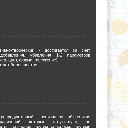
тивно-творческий - достигается за счёт
 добавления, убавления 1-2 параметров
мер, цвет, форма, положение)
может большинство
о-репродуктивный – новизна за счёт снятия
раничений, которые отсутствуют, но
ются; создание другим способом, другими