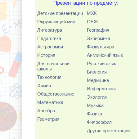
Презентации по предмету:
Детские презентации
МХК
Окружающий мир
ОБЖ
Литература
География
Педагогика
Экономика
Астрономия
Физкультура
История
Английский язык
Для начальной
Русский язык
школы
Биология
Технология
Медицина
Химия
Информатика
Обществознание
Экология
Математика
Музыка
Алгебра
Физика
Геометрия
Философия
Другие презентации