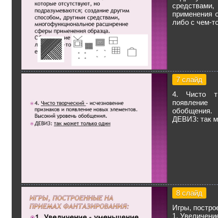
средствами,
применения 
либо с чем-то
7 слайд
4. Чисто т
появление
обобщения.
ДЕВИЗ: так м
8 слайд
Игры, постро
1. Увеличени