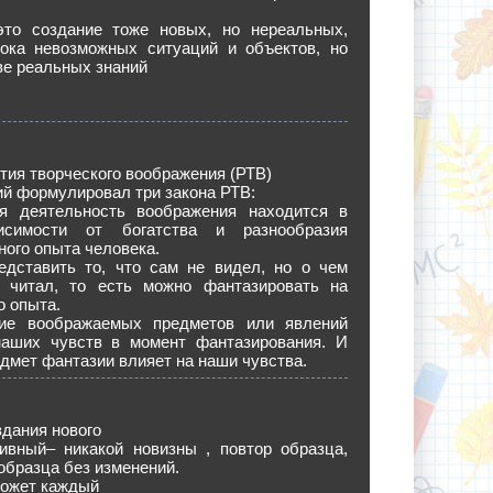
это создание тоже новых, но нереальных,
пока невозможных ситуаций и объектов, но
ве реальных знаний
тия творческого воображения (РТВ)
ий формулировал три закона РТВ:
ая деятельность воображения находится в
исимости от богатства и разнообразия
ного опыта человека.
едставить то, что сам не видел, но о чем
читал, то есть можно фантазировать на
о опыта.
ие воображаемых предметов или явлений
наших чувств в момент фантазирования. И
едмет фантазии влияет на наши чувства.
здания нового
тивный– никакой новизны , повтор образца,
образца без изменений.
может каждый