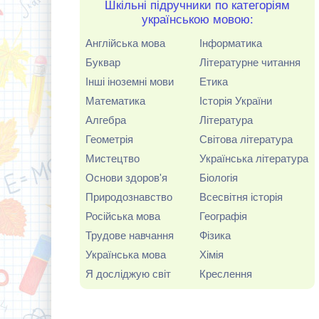
Шкільні підручники по категоріям
українською мовою:
Англійська мова
Інформатика
Буквар
Літературне читання
Інші іноземні мови
Етика
Математика
Історія України
Алгебра
Література
Геометрія
Світова література
Мистецтво
Українська література
Основи здоров'я
Біологія
Природознавство
Всесвітня історія
Російська мова
Географія
Трудове навчання
Фізика
Українська мова
Хімія
Я досліджую світ
Креслення