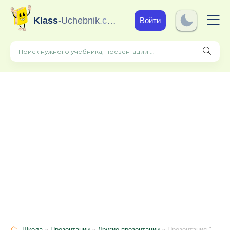
Klass
-Uchebnik
.com
Войти
Школа
»
Презентации
»
Другие презентации
» Презентация "Кормушки для птиц"