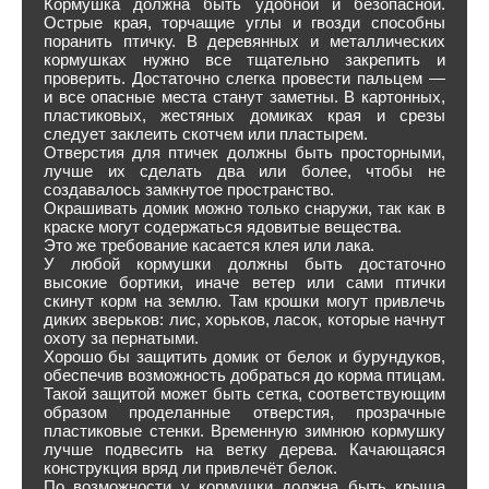
Кормушка должна быть удобной и безопасной.
Острые края, торчащие углы и гвозди способны
поранить птичку. В деревянных и металлических
кормушках нужно все тщательно закрепить и
проверить. Достаточно слегка провести пальцем —
и все опасные места станут заметны. В картонных,
пластиковых, жестяных домиках края и срезы
следует заклеить скотчем или пластырем.
Отверстия для птичек должны быть просторными,
лучше их сделать два или более, чтобы не
создавалось замкнутое пространство.
Окрашивать домик можно только снаружи, так как в
краске могут содержаться ядовитые вещества.
Это же требование касается клея или лака.
У любой кормушки должны быть достаточно
высокие бортики, иначе ветер или сами птички
скинут корм на землю. Там крошки могут привлечь
диких зверьков: лис, хорьков, ласок, которые начнут
охоту за пернатыми.
Хорошо бы защитить домик от белок и бурундуков,
обеспечив возможность добраться до корма птицам.
Такой защитой может быть сетка, соответствующим
образом проделанные отверстия, прозрачные
пластиковые стенки. Временную зимнюю кормушку
лучше подвесить на ветку дерева. Качающаяся
конструкция вряд ли привлечёт белок.
По возможности у кормушки должна быть крыша