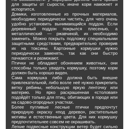
для защиты от сырости, иначе корм намокнет и
испортится.
Домики, изготовленные из прочных материалов,
необходимо периодически чистить, для чего очень
удобно установить вынимающийся поддон. Если
деревянный поддон покрылся плесенью, а
металлический — ржавчиной, их необходимо
заменить. Можно покрыть подложку специальными
защитными средствами, предварительно проверив
их на токсины. Картонные кормушки нужно
периодически заменять, так как они быстро
пачкаются и размокают.
Птички не обладают обонянием животных, они
способны только увидеть кормушку, поэтому корм
должен быть хорошо виден.
Сама кормушка либо должна быть внешне
привлекательной, либо возле неё нужно прикрепить
ветку рябины, небольшую яркую ленточку или
материю. Но ярко раскрашенная «столовая»
подойдёт только для птиц, обитающих в городе или
на садово-огородных участках.
Более пугливые лесные птички предпочтут
природную окраску «под дерево», растительные
мотивы и естественные цвета. Для них кормушку
предпочтительнее совсем не окрашивать.
Легкие подвесные конструкции ветер будет сильно