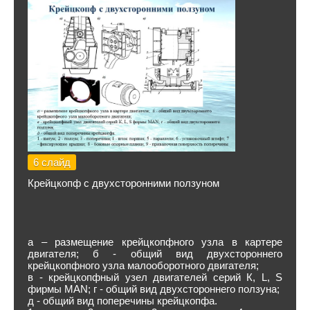
6 слайд
Крейцкопф с двухсторонними ползуном
а – размещение крейцкопфного узла в картере
двигате­ля; б - общий вид двухстороннего
крейцкопфного узла малооборотного двигателя;
в - крейцкопфный узел двигателей серий К, L, S
фирмы MAN; г - общий вид двухстороннего ползуна;
д - общий вид поперечины крейцкопфа.