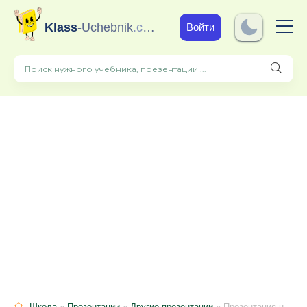
Klass
-Uchebnik
.com
Войти
Школа
»
Презентации
»
Другие презентации
» Презентация на тему "Конструкция ДВС". Крейцкопф.