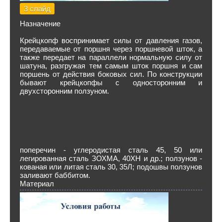
3 слайд
Назначение
Крейцкопф воспринимает силы от дав­ления газов,
передаваемые от поршня че­рез поршневой шток, а
также передает на параллели нормальную силу от
шатуна, разгружая тем самым шток поршня и сам
поршень от действия боковых сил. По кон­струкции
бывают крейцкопфы с односто­ронним и
двухсторонним ползуном.
поперечин - углеродистая сталь 45, 50 или
легированная сталь ЗОХМА, 40ХН и др.; ползунов -
кованая или литая сталь 30, 35Л; подошвы ползунов
заливают баббитом.
Материал