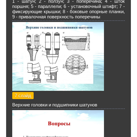
1 - шатун; 2 - ползун; 3 - поперечина; 4 - шток
поршня; 5 - параллели; 6 - установочный штифт; 7 -
фиксирующие крышки; 8 - боковые опорные планки,
9 - привалочная поверхность поперечины
7 слайд
Верхние головки и подшипники шатунов