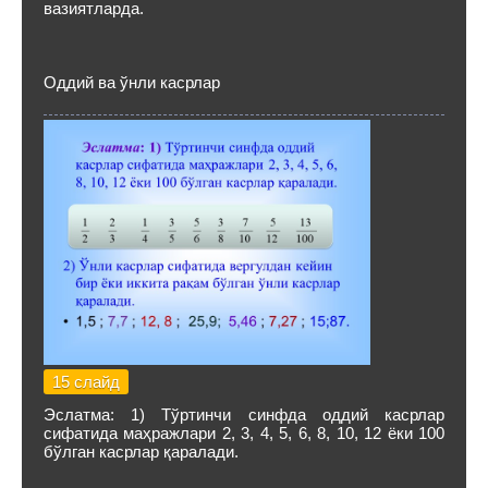
вазиятларда.
Оддий ва ўнли касрлар
15 слайд
Эслатма: 1) Тўртинчи синфда оддий касрлар
сифатида маҳражлари 2, 3, 4, 5, 6, 8, 10, 12 ёки 100
бўлган касрлар қаралади.