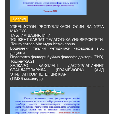
1 слайд
ЎЗБЕКИСТОН РЕСПУБЛИКАСИ ОЛИЙ ВА ЎРТА
МАХСУС
ТАЪЛИМ ВАЗИРЛИГИ
ТОШКЕНТ ДАВЛАТ ПЕДАГОГИКА УНИВЕРСИТЕТИ
Тошпулатова Маъмура Исмоиловна
Бошланғич таълим методикаси кафедраси в.б.,
доценти
Педагогика фанлари бўйича фалсафа доктори (PhD)
Тошкент-2021
ХАЛҚАРО БАҲОЛАШ ДАСТУРЛАРИНИНГ
СТАНДАРТЛАРИДА (FRAMEWORK) ҚАЙД
ЭТИЛГАН КОМПЕТЕНЦИЯЛАР
(TIMSS мисолида)