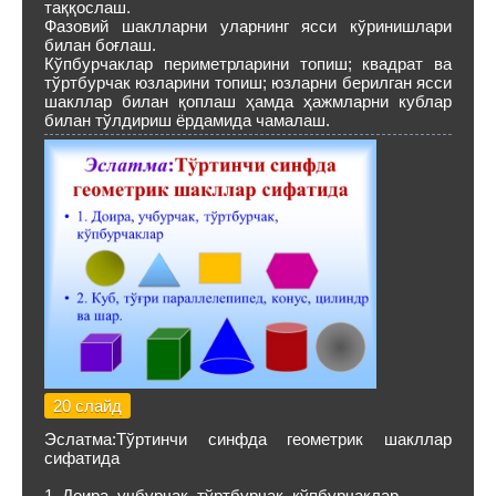
таққослаш.
Фазовий шаклларни уларнинг ясси кўринишлари
билан боғлаш.
Кўпбурчаклар периметрларини топиш; квадрат ва
тўртбурчак юзларини топиш; юзларни берилган ясси
шакллар билан қоплаш ҳамда ҳажмларни кублар
билан тўлдириш ёрдамида чамалаш.
20 слайд
Эслатма:Тўртинчи синфда геометрик шакллар
сифатида
1. Доира, учбурчак, тўртбурчак, кўпбурчаклар