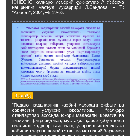
ЮНЕСКО халқаро меъёрий ҳужжатлар // Ўзбекча
нашрининг масъул муҳаррири Л.Саидова. – Т.;
“Адолат”, 2004, –Б 19-62.
3 слайд
“Педагог кадрларнинг касбий маҳорати сифати ва
савиясини узлуксиз юксалтириш”, “халқаро
стандартлар асосида юқори малакали, креатив ва
тизимли фикрлайдиган, мустақил қарор қабул қила
оладиган кадрлар тайёрлаш, уларнинг интелектуал
қобилиятларини намоён этиш ва маънавий баркамол
шахс сифатида шаклланиши учун шарт-шароитлар