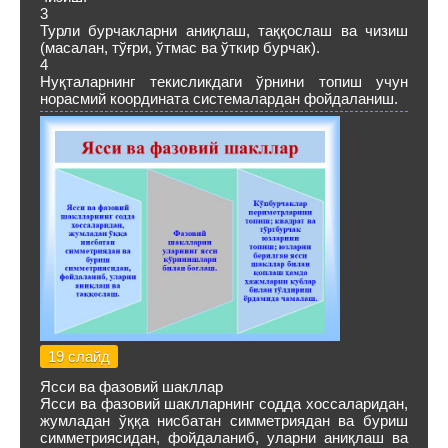
3
Турли бурчакларни аниқлаш, таққослаш ва чизиш
(масалан, тўғри, ўтмас ва ўткир бурчак).
4
Нуқталарнинг текисликдаги ўрнини топиш учун
норасмий координата системалардан фойдаланиш.
19 слайд
Ясси ва фазовий шакллар
Ясси ва фазовий шаклларнинг содда хоссаларидан,
жумладан ўққа нисбатан симметриядан ва буриш
симметриясидан, фойдаланиб, уларни аниқлаш ва