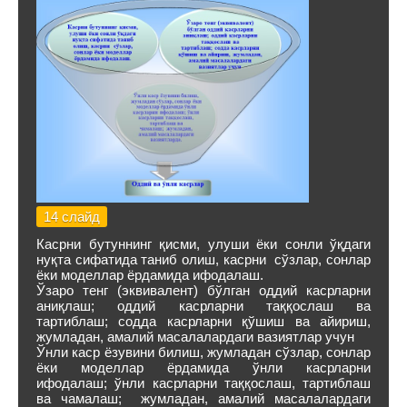
14 слайд
Касрни бутуннинг қисми, улуши ёки сонли ўқдаги
нуқта сифатида таниб олиш, касрни сўзлар, сонлар
ёки моделлар ёрдамида ифодалаш.
Ўзаро тенг (эквивалент) бўлган оддий касрларни
аниқлаш; оддий касрларни таққослаш ва
тартиблаш; содда касрларни қўшиш ва айириш,
жумладан, амалий масалалардаги вазиятлар учун
Ўнли каср ёзувини билиш, жумладан сўзлар, сонлар
ёки моделлар ёрдамида ўнли касрларни
ифодалаш; ўнли касрларни таққослаш, тартиблаш
ва чамалаш; жумладан, амалий масалалардаги