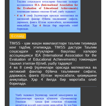
6 слайд
TIMSS - ҳам жаҳон мамлакатлари таълим тизимида
кенг тадбиқ этилмоқда. TIMSS дастури Таълим
соҳасидаги ютуқларни баҳолаш халқаро
ассоциацияси IEA (International Association for the
Evaluation of Educational Achievements) томонидан
ташкил этилган бўлиб, ушбу тадқиқот
4 ва 8 синф ўқувчилари орасида математика ва
ижтимоий фанлар бўйича таълимнинг сифати,
даражаси, фанга бўлган муносабати, қизиқишини
аниқлайди. Ҳар 4 йилда бир маротаба олиб
борилади.