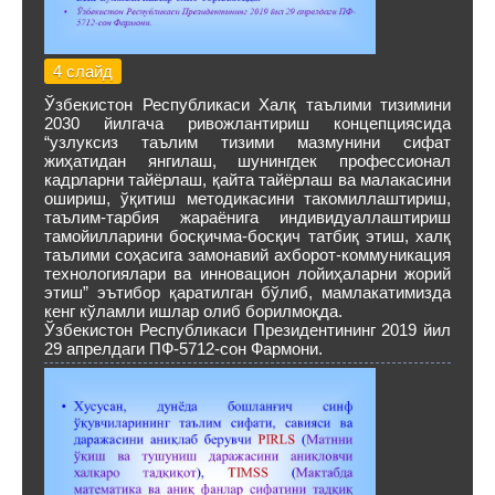
4 слайд
Ўзбекистон Республикаси Халқ таълими тизимини
2030 йилгача ривожлантириш концепциясида
“узлуксиз таълим тизими мазмунини сифат
жиҳатидан янгилаш, шунингдек профессионал
кадрларни тайёрлаш, қайта тайёрлаш ва малакасини
ошириш, ўқитиш методикасини такомиллаштириш,
таълим-тарбия жараёнига индивидуаллаштириш
тамойилларини босқичма-босқич татбиқ этиш, халқ
таълими соҳасига замонавий ахборот-коммуникация
технологиялари ва инновацион лойиҳаларни жорий
этиш” эътибор қаратилган бўлиб, мамлакатимизда
кенг кўламли ишлар олиб борилмоқда.
Ўзбекистон Республикаси Президентининг 2019 йил
29 апрелдаги ПФ-5712-сон Фармони.