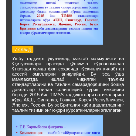
7 слайд
Ушбу тадқиқот ўқувчилар, мактаб маъмурияти ва
ўқитувчилари орасида қўшимча сўровномалар
ўтказади ҳамда фан соҳасида тўсқинлик қилаётган
асосий омилларни аниқлайди. Бу эса ўша
мамлакатда ишлаб чиқилган таълим
стандартларини ва таълим самарадорлигини бошқа
давлатлар билан солиштириб кўриш имконини
беради. 2015 йил TIMSS тадқиқотлари натижаларига
кўра АҚШ, Сингапур, Гонконг, Корея Республикаси,
Япония, Россия, Буюк Британия каби давлатларнинг
таълим тизими энг юқори кўрсаткичларни эгаллаган.