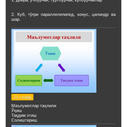
2. Куб, тўғри параллелепипед, конус, цилиндр ва
шар.
21 слайд
Маълумотлар таҳлили
Ўқиш
Тақдим этиш
Солиштириш