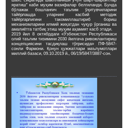
яратиш” каби муҳим вазифалар белгиланди. Бунда
бўлажак бошланғич таълим ўқитувчиларини
тайёрлашда уларнинг касбий методик
тайёргарлигини такомиллаштириб бориш
механизмларини илмий жиҳатдан чуқур ўрганиш ва
амалиётга татбиқ этиш муҳим аҳамият касб этади.
2019 йил 8 октябрдаги «Ўзбекистон Республикаси
олий таълим тизимини 2030 йилгача ривожлантириш
концепциясини тасдиқлаш тўғрисида» ПФ-5847-
сонли Фармони. Қонун ҳужжатлари маълумотлари
миллий базаси, 09.10.2019 й., 06/19/5847/3887-сон.