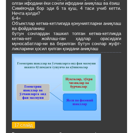
олган ифодани ёки сонли ифодани аниқлаш ва ёзиш
Симёғочда бор эди 6 та қуш, 4 таси учиб кетти.
Нечта қолди?
6-4=
Объектлар кетма-кетлигида қонуниятларни аниқлаш
ва фойдаланиш
бутун сонлардан ташкил топган кетма-кетликда
кетма-кет жойлаш-ган ҳадлар орасидаги
муносабатлар-ни ва берилган бутун сонлар жуфт-
ликларини ҳосил қилган қоидани аниқлаш
17 слайд