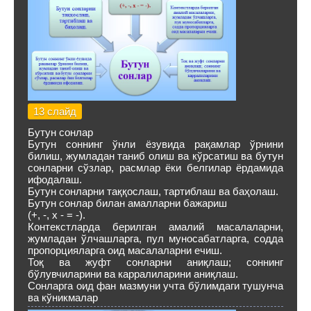
13 слайд
Бутун сонлар
Бутун соннинг ўнли ёзувида рақамлар ўрнини
билиш, жумладан таниб олиш ва кўрсатиш ва бутун
сонларни сўзлар, расмлар ёки белгилар ёрдамида
ифодалаш.
Бутун сонларни таққослаш, тартиблаш ва баҳолаш.
Бутун сонлар билан амалларни бажариш
(+, -, х - = -).
Контекстларда берилган амалий масалаларни,
жумладан ўлчашларга, пул муносабатларга, содда
пропорцияларга оид масалаларни ечиш.
Тоқ ва жуфт сонларни аниқлаш; соннинг
бўлувчиларини ва карралиларини аниқлаш.
Сонларга оид фан мазмуни учта бўлимдаги тушунча
ва кўникмалар