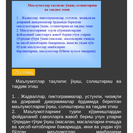
23 слайд
Маълумотлар таҳлили: ўқиш, солиштириш ва
тақдим этиш
1. . Жадваллар, пиктограммалар, устунли, чизиқли
ва доиравий диаграммалар ёрдамида берилган
маълумотларни ўқиш, солиштириш ва тақдим этиш
2. Маълумотларнинг турли кўринишлардан
фойдаланиб саволларга жавоб бериш учун уларни
тўғридан-тўғри ўқиш (масалан, масалаларни ечишда
ва ҳисоб-китобларни бажаришда, икки ва ундан кўп
бўлган маълумотлар манбаларни