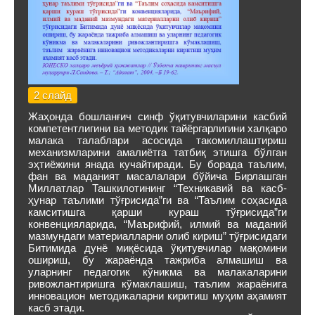
2 слайд
Жаҳонда бошланғич синф ўқитувчиларини касбий
компетентлигини ва методик тайёргарлигини халқаро
малака талаблари асосида такомиллаштириш
механизмларини амалиётга татбиқ этишга бўлган
эҳтиёжини янада кучайтиради. Бу борада таълим,
фан ва маданият масалалари бўйича Бирлашган
Миллатлар Ташкилотининг “Техникавий ва касб-
ҳунар таълими тўғрисида”ги ва “Таълим соҳасида
камситишга қарши кураш тўғрисида”ги
конвенцияларида, “Маърифий, илмий ва маданий
мазмундаги материалларни олиб кириш” тўғрисидаги
Битимида дунё миқёсида ўқитувчилар мақомини
ошириш, бу жараёнда тажриба алмашиш ва
уларнинг педагогик кўникма ва малакаларини
ривожлантиришга кўмаклашиш, таълим жараёнига
инновацион методикаларни киритиш муҳим аҳамият
касб этади.