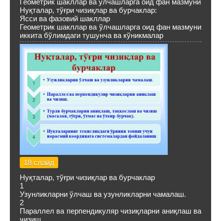
Геометрик шакллар ва ўлчашларга оид фан мазмуни
Нуқталар, тўғри чизиқлар ва бурчаклар:
Ясси ва фазовий шакллар
Геометрик шакллар ва ўлчашларга оид фан мазмуни
иккита бўлимдаги тушунча ва кўникмалар
18 слайд
Нуқталар, тўғри чизиқлар ва бурчаклар
1
Узунликларни ўлчаш ва узунликларни чамалаш.
2
Параллел ва перпендикуляр чизиқларни аниқлаш ва
чизиш.