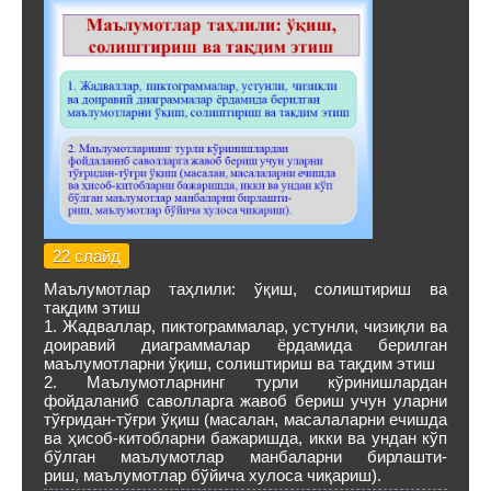
22 слайд
Маълумотлар таҳлили: ўқиш, солиштириш ва
тақдим этиш
1. Жадваллар, пиктограммалар, устунли, чизиқли ва
доиравий диаграммалар ёрдамида берилган
маълумотларни ўқиш, солиштириш ва тақдим этиш
2. Маълумотларнинг турли кўринишлардан
фойдаланиб саволларга жавоб бериш учун уларни
тўғридан-тўғри ўқиш (масалан, масалаларни ечишда
ва ҳисоб-китобларни бажаришда, икки ва ундан кўп
бўлган маълумотлар манбаларни бирлашти-
риш, маълумотлар бўйича хулоса чиқариш).