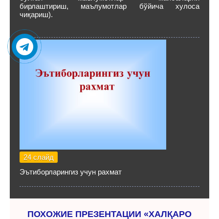
бирлаштириш, маълумотлар бўйича хулоса
чиқариш).
24 слайд
Эътиборларингиз учун рахмат
ПОХОЖИЕ ПРЕЗЕНТАЦИИ «ХАЛҚАРО