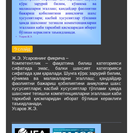
9 слайд
Ж.Э. Усаровнинг фикрича –
Компетентлик – фақатгина билиш категорияси
сифатида эмас, балки шахсият категорияси
сифатида ҳам қаралади. Шунга кўра: зарурий билим,
кўникма ва малакаларни эгаллаш; қандайдир
фаолиятни бажариш қобилиятини аниқловчи шахс
хусусиятлари; касбий хусусиятлар тўплами ҳамда
шахснинг тегишли компетенцияларни эгаллаши каби
таркибий қисмларидан иборат бўлиши кераклиги
таъкидланади.
Усаров Ж.Э.