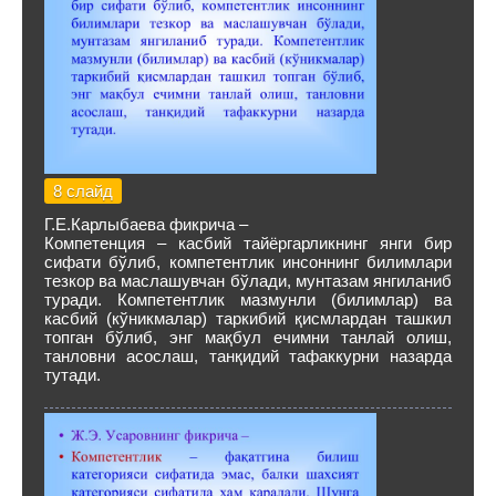
8 слайд
Г.Е.Карлыбаева фикрича –
Компетенция – касбий тайёргарликнинг янги бир
сифати бўлиб, компетентлик инсоннинг билимлари
тезкор ва маслашувчан бўлади, мунтазам янгиланиб
туради. Компетентлик мазмунли (билимлар) ва
касбий (кўникмалар) таркибий қисмлардан ташкил
топган бўлиб, энг мақбул ечимни танлай олиш,
танловни асослаш, танқидий тафаккурни назарда
тутади.