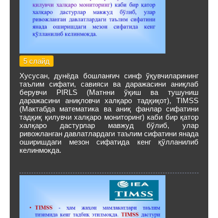
5 слайд
Хусусан, дунёда бошланғич синф ўқувчиларининг
таълим сифати, савияси ва даражасини аниқлаб
берувчи PIRLS (Матнни ўқиш ва тушуниш
даражасини аниқловчи халқаро тадқиқот), TIMSS
(Мактабда математика ва аниқ фанлар сифатини
тадқиқ қилувчи халқаро мониторинг) каби бир қатор
халқаро дастурлар мавжуд бўлиб, улар
ривожланган давлатлардаги таълим сифатини янада
оширишдаги мезон сифатида кенг қўлланилиб
келинмокда.