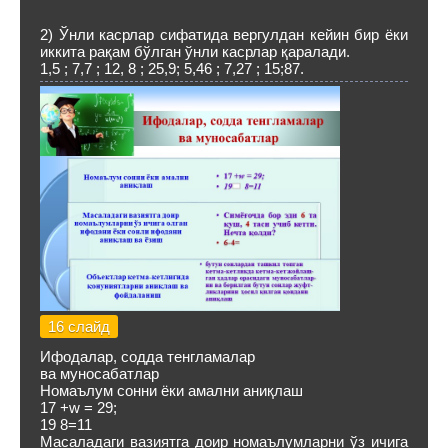
2) Ўнли касрлар сифатида вергулдан кейин бир ёки
иккита рақам бўлган ўнли касрлар қаралади.
1,5 ; 7,7 ; 12, 8 ; 25,9; 5,46 ; 7,27 ; 15;87.
16 слайд
Ифодалар, содда тенгламалар
ва муносабатлар
Номаълум сонни ёки амални аниқлаш
17 +w = 29;
19 8=11
Масаладаги вазиятга доир номаълумларни ўз ичига