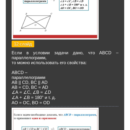
12 слайд
Если в условии задачи дано, что АВСD –
параллелограмм,
то можно использовать его свойства:
АВСD –
параллелограмм
АВ || CD, ВС || АD
АВ = CD, ВС = АD
∠А = ∠C, ∠В = ∠D
∠А + ∠В = 180° и т. д.
АО = ОC, ВО = ОD