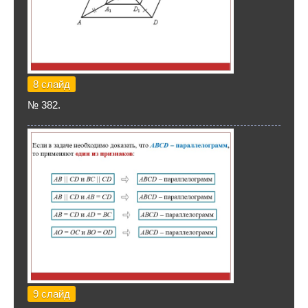
8 слайд
№ 382.
9 слайд