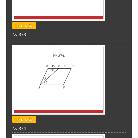
15 слайд
№ 373.
16 слайд
№ 374.