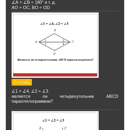
∠А + ∠В = 180° и т. д.
АО = ОC, ВО = ОD
3 слайд
∠1 = ∠4, ∠2 = ∠3
является ли четырехугольник АВСD
параллелограммом?