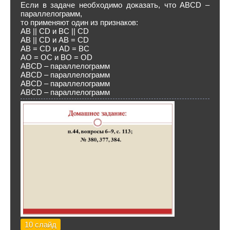
Если в задаче необходимо доказать, что АВСD –
параллелограмм,
то применяют один из признаков:
АВ || СD и ВС || СD
АВ || СD и АВ = СD
АВ = СD и АD = ВС
АО = ОС и ВО = ОD
АВСD – параллелограмм
АВСD – параллелограмм
АВСD – параллелограмм
АВСD – параллелограмм
10 слайд