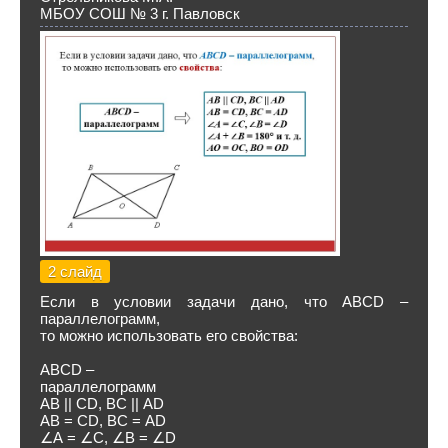
МБОУ СОШ № 3 г. Павловск
2 слайд
Если в условии задачи дано, что АВСD –
параллелограмм,
то можно использовать его свойства:
АВСD –
параллелограмм
АВ || CD, ВС || АD
АВ = CD, ВС = АD
∠А = ∠C, ∠В = ∠D