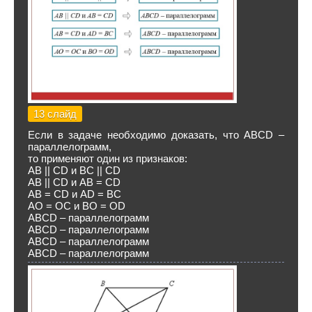
13 слайд
Если в задаче необходимо доказать, что АВСD –
параллелограмм,
то применяют один из признаков:
АВ || СD и ВС || СD
АВ || СD и АВ = СD
АВ = СD и АD = ВС
АО = ОС и ВО = ОD
АВСD – параллелограмм
АВСD – параллелограмм
АВСD – параллелограмм
АВСD – параллелограмм