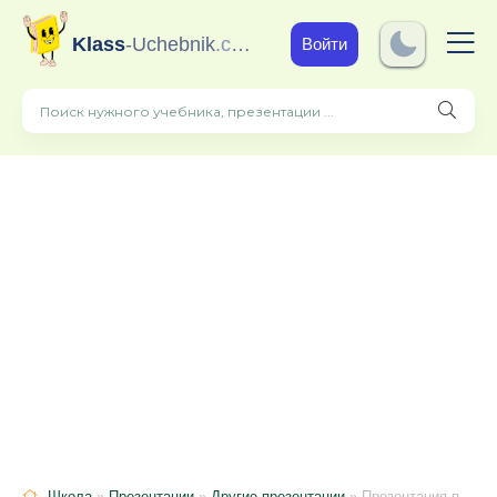
Klass
-Uchebnik
.com
Войти
Школа
»
Презентации
»
Другие презентации
» Презентация по геометрии на тему "Признаки параллелограмма" (8 класс)