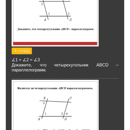
4 слайд
∠1 = ∠2 = ∠3
Докажите, что четырехугольник АВСD –
параллелограмм.