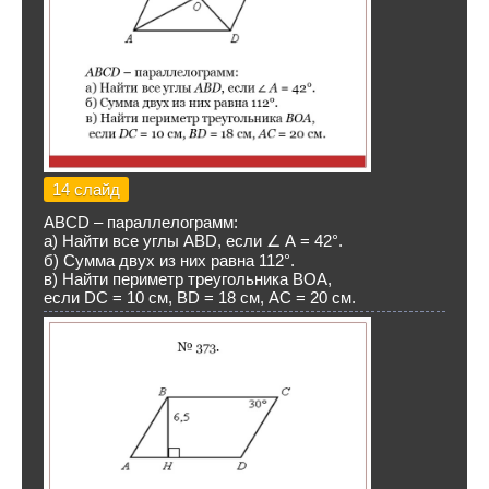
14 слайд
АВСD – параллелограмм:
а) Найти все углы АВD, если ∠ А = 42°.
б) Сумма двух из них равна 112°.
в) Найти периметр треугольника ВОА,
если DС = 10 см, ВD = 18 см, АС = 20 см.