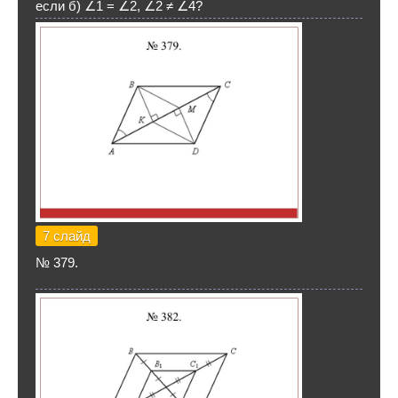
если б) ∠1 = ∠2, ∠2 ≠ ∠4?
7 слайд
№ 379.