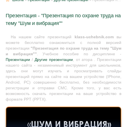
Презентация - "Презентация по охране труда на
тему "Шум и вибрация""
На нашем сайте презентаций
klass-uchebnik.com
вы
можете бесплатно ознакомиться с полной версией
презентации
"Презентация по охране труда на тему "Шум
и вибрация""
. Учебное пособие по дисциплине -
Презентации
/
Другие презентации
, от атора . Презентации
нашего сайта - незаменимый инструмент для школьников,
здесь они могут изучать и просматривать слайды
презентаций прямо на сайте на вашем устройстве (IPhone,
Android, PC) совершенно бесплатно, без необходимости
регистрации и отправки СМС. Кроме того, у вас есть
возможность скачать презентации на ваше устройство в
формате PPT (PPTX).