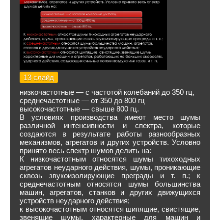
13 слайд
низкочастотные — с частотой колебаний до 350 гц,
среднечастотные — от 350 до 800 гц
высокочастотные — свыше 800 гц.
В условиях производства имеют место шумы
различной интенсивности и спектра, которые
создаются в результате работы разнообразных
механизмов, агрегатов и других устройств. Условно
принято весь спектр шумов делить на:
К низкочастотным относятся шумы тихоходных
агрегатов неударного действия, шумы, проникающие
сквозь звукоизолирующие преграды и т. п.; к
среднечастотным относятся шумы большинства
машин, агрегатов, станков и других движущихся
устройств неударного действия;
к высокочастотным относятся шипящие, свистящие,
звенящие шумы, характерные для машин и