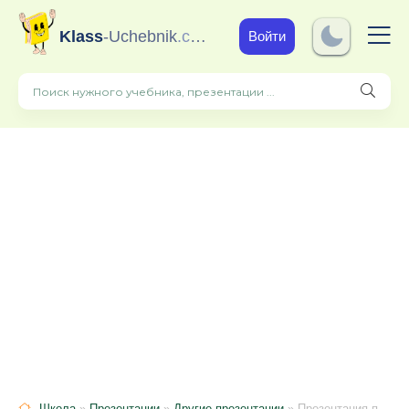
Klass
-Uchebnik
.com
Войти
Школа
»
Презентации
»
Другие презентации
» Презентация по охране труда на тему "Шум и вибрация"