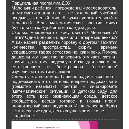
Парциальная программа ДОУ
Маленький ребенок - прирожденный исследователь,
и математика для него - не отдельный учебный
предмет, а целый мир, безумно увлекательный и
желанный. Ведь математические понятия живут
буквально в каждой игре и в каждом деле.
Сколько мороженого я хочу съесть? Много-много?
Пять? Один большой шарик или четыре маленьких?
А как насчет разделить поровну с другом? Понятия
количества, пространства, формы, времени
усваиваются так же естественно, как и речь. Помочь
дошкольнику качественно освоить эту часть жизни -
значит дать ему надежную базу для такого же
естественного и бесстрашного "настоящего"
изучения математики в школе.
Сделать это несложно. Главная задача взрослого -
поддерживать этот интерес, вовремя подсказывать
(грамотно называть) понятия и инициировать
"математические" ситуации. В детском саду для
этого есть все: развивающая среда, детское
сообщество, всегда готовое к новым играм,
плодотворный опыт педагогов. И здесь всегда будут
кстати свежие идеи, легко осуществимые и не...
Подробнее: