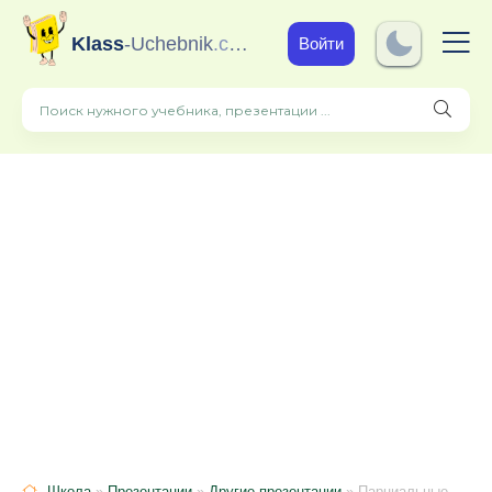
Klass
-Uchebnik
.com
Войти
Школа
»
Презентации
»
Другие презентации
» Парциальные программы в ДОУ