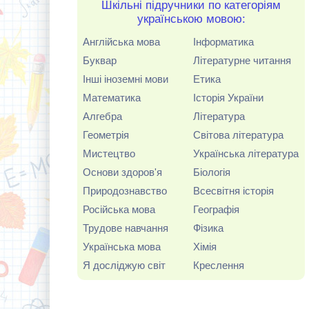
Шкільні підручники по категоріям
українською мовою:
Англійська мова
Інформатика
Буквар
Літературне читання
Інші іноземні мови
Етика
Математика
Історія України
Алгебра
Література
Геометрія
Світова література
Мистецтво
Українська література
Основи здоров'я
Біологія
Природознавство
Всесвітня історія
Російська мова
Географія
Трудове навчання
Фізика
Українська мова
Хімія
Я досліджую світ
Креслення