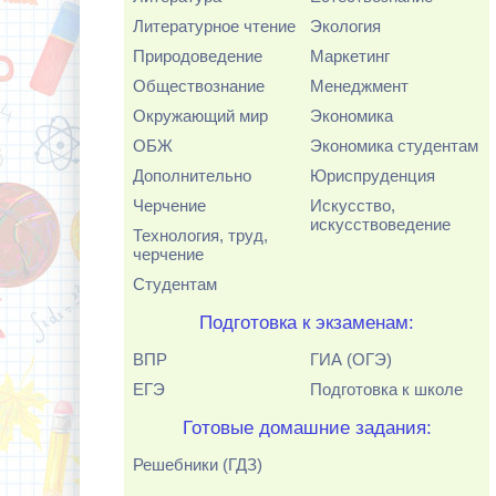
Литературное чтение
Экология
Природоведение
Маркетинг
Обществознание
Менеджмент
Окружающий мир
Экономика
ОБЖ
Экономика студентам
Дополнительно
Юриспруденция
Черчение
Искусство,
искусствоведение
Технология, труд,
черчение
Студентам
Подготовка к экзаменам:
ВПР
ГИА (ОГЭ)
ЕГЭ
Подготовка к школе
Готовые домашние задания:
Решебники (ГДЗ)