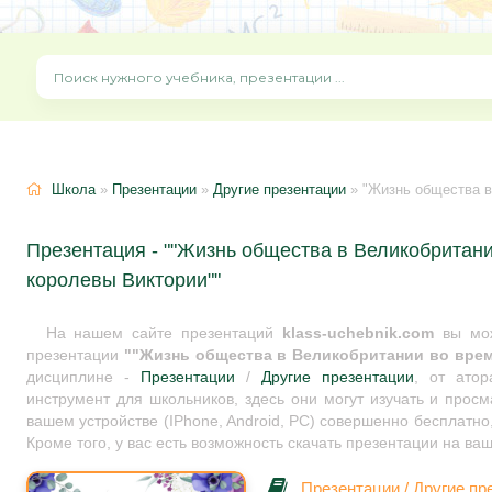
Школа
»
Презентации
»
Другие презентации
» "Жизнь общества в
Презентация - ""Жизнь общества в Великобритан
королевы Виктории""
На нашем сайте презентаций
klass-uchebnik.com
вы мож
презентации
""Жизнь общества в Великобритании во вре
дисциплине -
Презентации
/
Другие презентации
, от ато
инструмент для школьников, здесь они могут изучать и прос
вашем устройстве (IPhone, Android, PC) совершенно бесплатно
Кроме того, у вас есть возможность скачать презентации на ва
Презентации
/
Другие пр