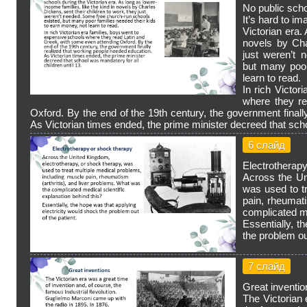
No public sch
It’s hard to i
Victorian era.
novels by Cha
just weren’t 
but many poor
learn to read.
In rich Victor
where they re
Oxford. By the end of the 19th century, the government finall
As Victorian times ended, the prime minister decreed that schoo
6 слайд
Electrotherap
Across the Un
was used to t
pain, rheumati
complicated me
Essentially, t
the problem out
7 слайд
Great inventio
The Victorian 