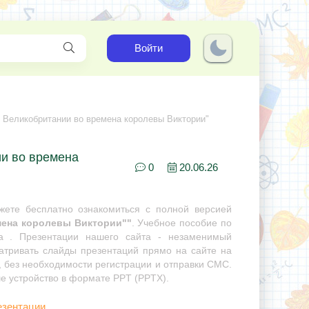
Войти
 Великобритании во времена королевы Виктории"
ии во времена
0
20.06.26
ете бесплатно ознакомиться с полной версией
мена королевы Виктории""
. Учебное пособие по
ра . Презентации нашего сайта - незаменимый
матривать слайды презентаций прямо на сайте на
, без необходимости регистрации и отправки СМС.
ше устройство в формате PPT (PPTX).
езентации