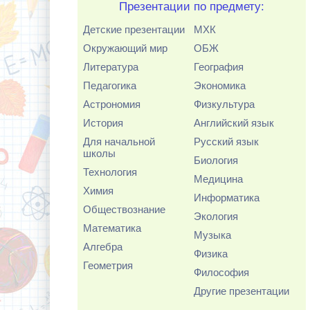
Презентации по предмету:
Детские презентации
МХК
Окружающий мир
ОБЖ
Литература
География
Педагогика
Экономика
Астрономия
Физкультура
История
Английский язык
Для начальной
Русский язык
школы
Биология
Технология
Медицина
Химия
Информатика
Обществознание
Экология
Математика
Музыка
Алгебра
Физика
Геометрия
Философия
Другие презентации