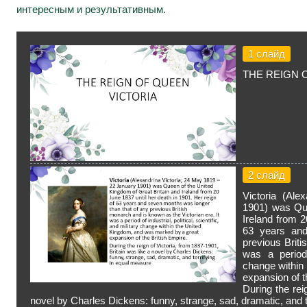
интересным и результативным.
1 слайд
THE REIGN 
2 слайд
Victoria (Al
1901) was Que
Ireland from 2
63 years and
previous Briti
was a period o
change within
expansion of t
During the rei
novel by Charles Dickens: funny, strange, sad, dramatic, and t