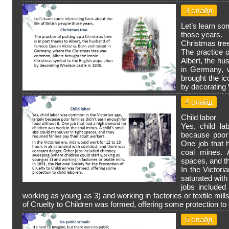
3 слайд
Let’s learn som
those years.
Christmas tre
The practice o
Albert, the h
in Germany, 
brought the i
by decorating 
4 слайд
Child labor
Yes, child la
because poor 
One job that 
coal mines. 
spaces, and th
In the Victori
saturated with
jobs included
working as young as 3) and working in factories or textile mill
of Cruelty to Children was formed, offering some protection to 
5 слайд