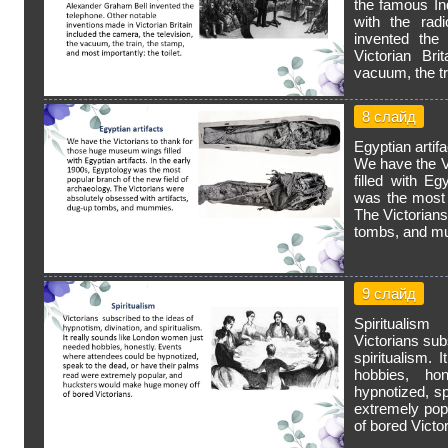
the famous In
with the rad
invented the
Victorian Bri
vacuum, the tr
8 слайд
Egyptian artif
We have the V
filled with Eg
was the most 
The Victorians
tombs, and m
9 слайд
Spiritualism
Victorians sub
spiritualism.
hobbies, ho
hypnotized, s
extremely pop
of bored Victo