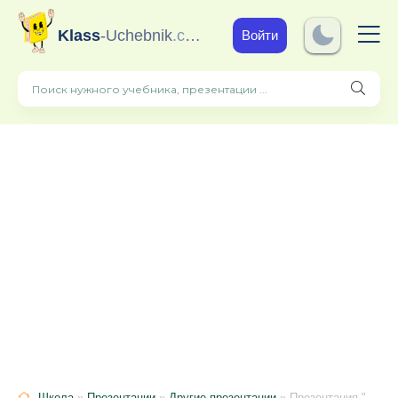
Klass
-Uchebnik
.com
Войти
Школа
»
Презентации
»
Другие презентации
» Презентация "5 интересных фактов о жизни Марии монтессори"