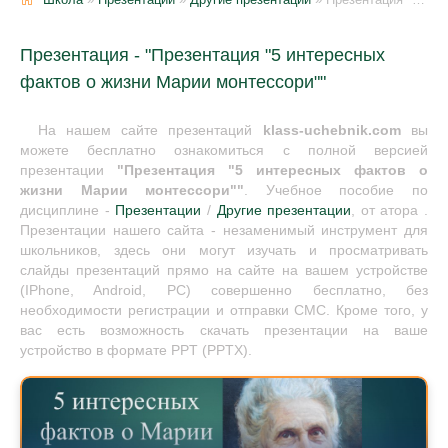
Презентация - "Презентация "5 интересных
фактов о жизни Марии монтессори""
На нашем сайте презентаций
klass-uchebnik.com
вы
можете бесплатно ознакомиться с полной версией
презентации
"Презентация "5 интересных фактов о
жизни Марии монтессори""
. Учебное пособие по
дисциплине -
Презентации
/
Другие презентации
, от атора .
Презентации нашего сайта - незаменимый инструмент для
школьников, здесь они могут изучать и просматривать
слайды презентаций прямо на сайте на вашем устройстве
(IPhone, Android, PC) совершенно бесплатно, без
необходимости регистрации и отправки СМС. Кроме того, у
вас есть возможность скачать презентации на ваше
устройство в формате PPT (PPTX).