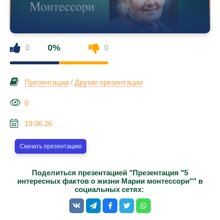
0%
0
0
Презентации
/
Другие презентации
0
19.06.26
Скачать презентацию
Поделиться презентацией "Презентация "5
интересных фактов о жизни Марии монтессори"" в
социальных сетях: