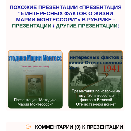
ПОХОЖИЕ ПРЕЗЕНТАЦИИ «ПРЕЗЕНТАЦИЯ
"5 ИНТЕРЕСНЫХ ФАКТОВ О ЖИЗНИ
МАРИИ МОНТЕССОРИ"» В РУБРИКЕ -
ПРЕЗЕНТАЦИИ
/
ДРУГИЕ ПРЕЗЕНТАЦИИ
:
Презентация по истории на
тему "20 интересных
Презентация "Методика
фактов о Великой
Марии Монтессори"
Отечественной войне"
КОММЕНТАРИИ (0) К ПРЕЗЕНТАЦИИ