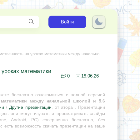
Войти
сть на уроках математики между начальной школой и 5,6 классами"ла
 уроках математики
0
19.06.26
ете бесплатно ознакомиться с полной версией
 математики между начальной школой и 5,6
ии
/
Другие презентации
, от атора . Презентации
десь они могут изучать и просматривать слайды
ne, Android, PC) совершенно бесплатно, без
с есть возможность скачать презентации на ваше