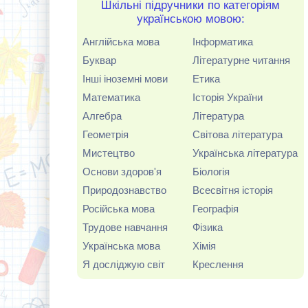
Шкільні підручники по категоріям
українською мовою:
Англійська мова
Інформатика
Буквар
Літературне читання
Інші іноземні мови
Етика
Математика
Історія України
Алгебра
Література
Геометрія
Світова література
Мистецтво
Українська література
Основи здоров'я
Біологія
Природознавство
Всесвітня історія
Російська мова
Географія
Трудове навчання
Фізика
Українська мова
Хімія
Я досліджую світ
Креслення