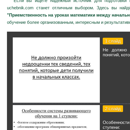
Если вы ищете надежный источник для подготовки к
uchebnik.com станет отличным выбором. Здесь вы най
"Приемственность на уроках математики между начальн
обучение более организованным, интересным и результатив
1 слайд
Не должно п
понятий, кот
2 слайд
Особенност
ступени: