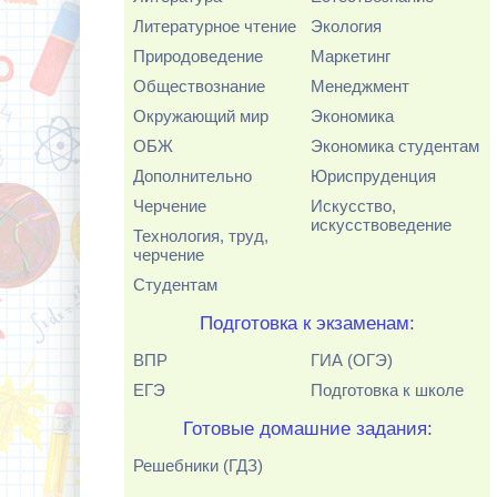
Литературное чтение
Экология
Природоведение
Маркетинг
Обществознание
Менеджмент
Окружающий мир
Экономика
ОБЖ
Экономика студентам
Дополнительно
Юриспруденция
Черчение
Искусство,
искусствоведение
Технология, труд,
черчение
Студентам
Подготовка к экзаменам:
ВПР
ГИА (ОГЭ)
ЕГЭ
Подготовка к школе
Готовые домашние задания:
Решебники (ГДЗ)