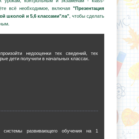
 урокам, контрольным и экзаменам - klass-
дёте всё необходимое, включая
"Презентация
ой школой и 5,6 классами"ла"
, чтобы сделать
ным.
роизойти недооценки тех сведений, тех
орые дети получили в начальных классах.
и системы развивающего обучения на 1