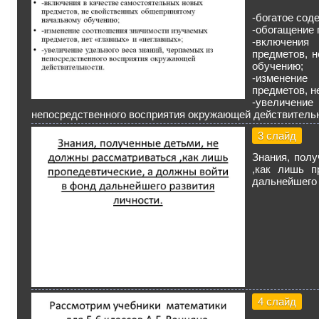
-богатое сод
-обогащение
-включени
предметов, 
обучению;
-изменени
предметов, н
-увеличени
непосредственного восприятия окружающей действитель
3 слайд
Знания, пол
,как лишь п
дальнейшего 
4 слайд