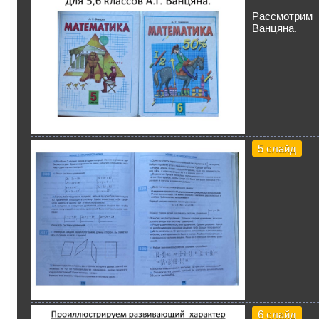
Рассмотрим 
Ванцяна.
5 слайд
6 слайд