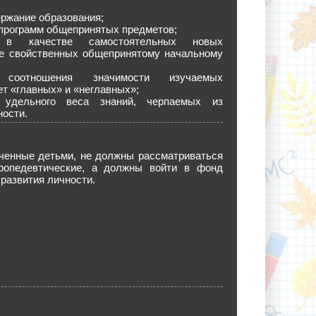
ержание образования;
 программ общепринятых предметов;
я в качестве самостоятельных новых
не свойственных общепринятому начальному
е соотношения значимости изучаемых
ет «главных» и «неглавных»;
е удельного веса знаний, черпаемых из
ности.
ученные детьми, не должны рассматриваться
ропедевтические, а должны войти в фонд
развития личности.