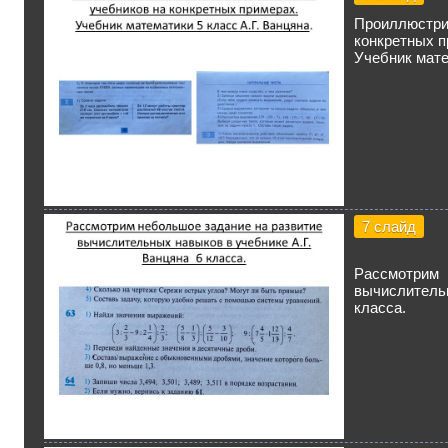
Проиллюстри
конкретных п
Учебник мате
7 слайд
Рассмотри
вычислитель
класса.