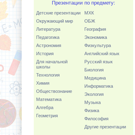
Презентации по предмету:
Детские презентации
МХК
Окружающий мир
ОБЖ
Литература
География
Педагогика
Экономика
Астрономия
Физкультура
История
Английский язык
Для начальной
Русский язык
школы
Биология
Технология
Медицина
Химия
Информатика
Обществознание
Экология
Математика
Музыка
Алгебра
Физика
Геометрия
Философия
Другие презентации