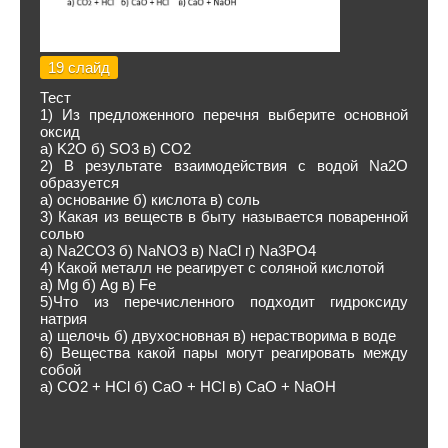
19 слайд
Тест
1) Из предложенного перечня выберите основной
оксид
а) K2O б) SO3 в) CO2
2) В результате взаимодействия с водой Na2O
образуется
а) основание б) кислота в) соль
3) Какая из веществ в быту называется поваренной
солью
а) Na2CO3 б) NaNO3 в) NaCl г) Na3PO4
4) Какой металл не реагирует с соляной кислотой
а) Mg б) Ag в) Fe
5)Что из перечисленного подходит гидроксиду
натрия
а) щелочь б) двухосновная в) нерастворима в воде
6) Вещества какой пары могут реагировать между
собой
а) СO2 + HCl б) CaO + HCl в) CaO + NaOH