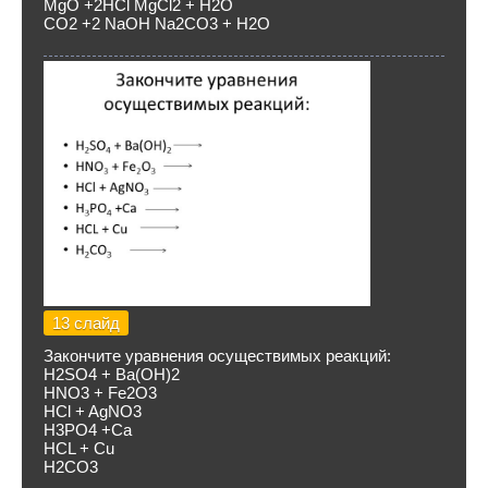
MgO +2HCl MgCl2 + H2O
CO2 +2 NaOH Na2CO3 + H2O
13 слайд
Закончите уравнения осуществимых реакций:
H2SO4 + Ba(OH)2
HNO3 + Fe2O3
HCl + AgNO3
H3PO4 +Ca
HCL + Cu
H2CO3