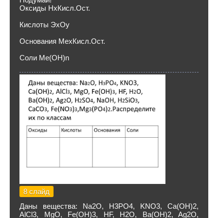
Оксиды HxКисл.Ост.
Кислоты ЭxOy
Основания МеxКисл.Ост.
Соли Ме(ОН)n
8 слайд
Даны вещества: Na2O, H3PO4, KNO3, Ca(OH)2,
AlCl3, MgO, Fe(OH)3, HF, H2O, Ba(OH)2, Ag2O,