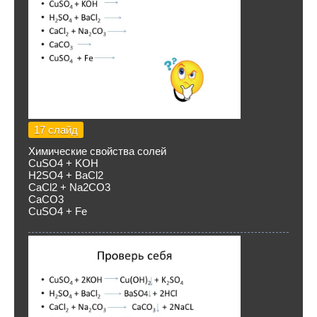
17 слайд
Химические свойства солей
CuSO4 + KOH
H2SO4 + BaCl2
CaCl2 + Na2CO3
CaCO3
CuSO4 + Fe