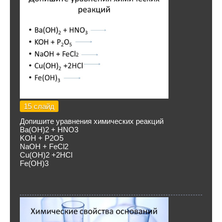
15 слайд
Допишите уравнения химических реакций
Ba(OH)2 + HNO3
KOH + P2O5
NaOH + FeCl2
Cu(OH)2 +2HCl
Fe(OH)3