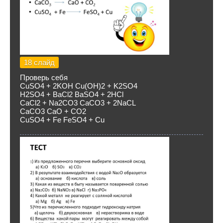
18 слайд
Проверь себя
CuSO4 + 2KOH Cu(OH)2 + K2SO4
H2SO4 + BaCl2 BaSO4 + 2HCl
CaCl2 + Na2CO3 CaCO3 + 2NaCL
CaCO3 CaO + CO2
CuSO4 + Fe FeSO4 + Cu