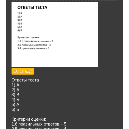
20 слайд
Ответы теста
1) А
2) А
3) В
4) Б
5) А
6) Б
Критерии оценки:
1.6 правильных ответов – 5
2.5 правильных ответов – 4