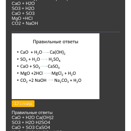
СаO + H2O
SO3 + H2O
CaO + SO3
MgO +HCl
CO2 + NaOH
12 слайд
Правильные ответы
СаO + H2O Ca(OH)2
SO3 + H2O H2SO4
CaO + SO3 CaSO4