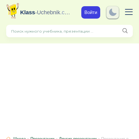
Klass
-Uchebnik
.com
Войти
Школа
»
Презентации
»
Другие презентации
» Презентация по химии 9 класс по теме "Основные классы неорганических соединений ( повторение)