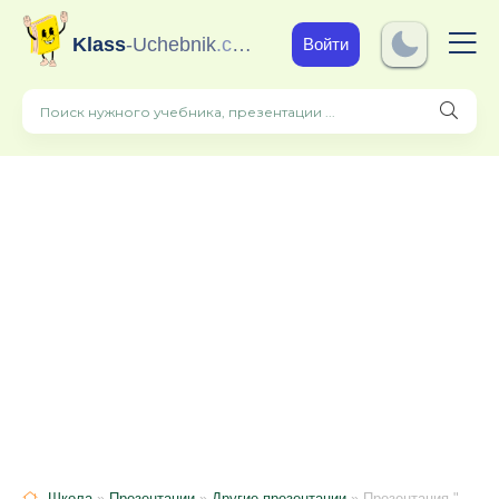
Klass
-Uchebnik
.com
Войти
Школа
»
Презентации
»
Другие презентации
» Презентация "Цветовая символика в творчестве русских поэтов"