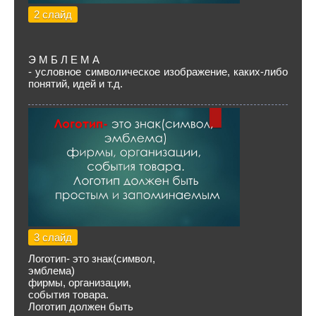
2 слайд
Э М Б Л Е М А
- условное символическое изображение, каких-либо
понятий, идей и т.д.
3 слайд
Логотип- это знак(символ,
эмблема)
фирмы, организации,
события товара.
Логотип должен быть