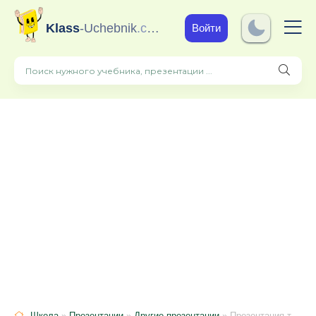
Klass
-Uchebnik
.com
Войти
Школа
»
Презентации
»
Другие презентации
» Презентация технология Эмблема класса