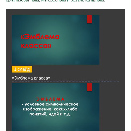
1 слайд
«Эмблема класса»