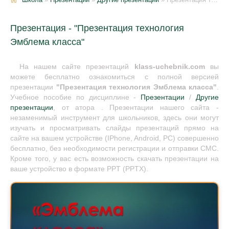
Презентация - "Презентация технология
Эмблема класса"
На нашем сайте презентаций
klass-uchebnik.com
вы
можете бесплатно ознакомиться с полной версией
презентации
"Презентация технология Эмблема класса"
.
Учебное пособие по дисциплине -
Презентации
/
Другие
презентации
, от атора . Презентации нашего сайта -
незаменимый инструмент для школьников, здесь они могут
изучать и просматривать слайды презентаций прямо на
сайте на вашем устройстве (IPhone, Android, PC) совершенно
бесплатно, без необходимости регистрации и отправки СМС.
Кроме того, у вас есть возможность скачать презентации на
ваше устройство в формате PPT (PPTX).