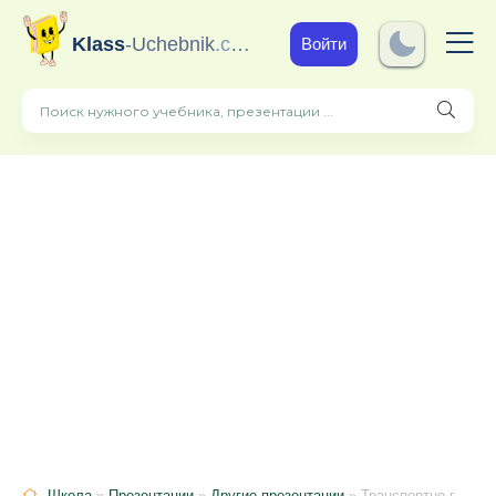
Klass
-Uchebnik
.com
Войти
Школа
»
Презентации
»
Другие презентации
» Транспортно-географическое положение России 8 класс