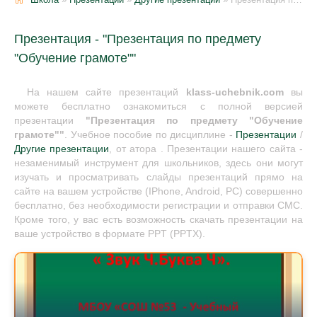
Презентация - "Презентация по предмету
"Обучение грамоте""
На нашем сайте презентаций
klass-uchebnik.com
вы
можете бесплатно ознакомиться с полной версией
презентации
"Презентация по предмету "Обучение
грамоте""
. Учебное пособие по дисциплине -
Презентации
/
Другие презентации
, от атора . Презентации нашего сайта -
незаменимый инструмент для школьников, здесь они могут
изучать и просматривать слайды презентаций прямо на
сайте на вашем устройстве (IPhone, Android, PC) совершенно
бесплатно, без необходимости регистрации и отправки СМС.
Кроме того, у вас есть возможность скачать презентации на
ваше устройство в формате PPT (PPTX).