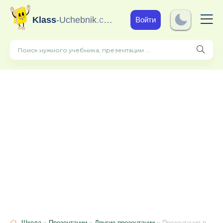
Klass
-Uchebnik
.com
Войти
Школа
»
Презентации
»
Другие презентации
» Презентация по предмету "Обучение грамоте"