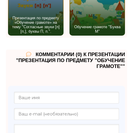
Презентация по предмету
«Обучение грамоте» на
тему "Согласные звуки [п]
Обучение грамоте "Буква
[п,], буквы П, п.".
М"
КОММЕНТАРИИ (0) К ПРЕЗЕНТАЦИИ
"ПРЕЗЕНТАЦИЯ ПО ПРЕДМЕТУ "ОБУЧЕНИЕ
ГРАМОТЕ""