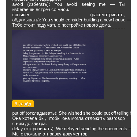
avoid (избегать): You avoid seeing me — Ты
избегаешь встреч со мной.
consider (рассматривать,
обдумывать): You should consider building a new house —
Тебе стоит подумать о постройке нового дома.
9 слайд
put off (откладывать): She wished she could put off telling hi
Она хотела бы, чтобы она могла отложить разговор
с ним до завтра.
delay (отсрочивать): We delayed sending the documents —
Мы отложили отправку документов.