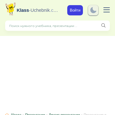
Klass
-Uchebnik
.com
Войти
Школа
»
Презентации
»
Другие презентации
» Презентация по английскому языку для 9 класса на тему "Герундий и инфинитив"