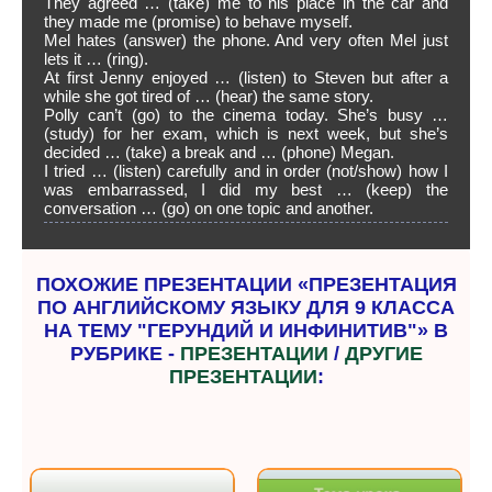
They agreed … (take) me to his place in the car and
they made me (promise) to behave myself.
Mel hates (answer) the phone. And very often Mel just
lets it … (ring).
At first Jenny enjoyed … (listen) to Steven but after a
while she got tired of … (hear) the same story.
Polly can’t (go) to the cinema today. She’s busy …
(study) for her exam, which is next week, but she’s
decided … (take) a break and … (phone) Megan.
I tried … (listen) carefully and in order (not/show) how I
was embarrassed, I did my best … (keep) the
conversation … (go) on one topic and another.
ПОХОЖИЕ ПРЕЗЕНТАЦИИ «ПРЕЗЕНТАЦИЯ
ПО АНГЛИЙСКОМУ ЯЗЫКУ ДЛЯ 9 КЛАССА
НА ТЕМУ "ГЕРУНДИЙ И ИНФИНИТИВ"» В
РУБРИКЕ -
ПРЕЗЕНТАЦИИ
/
ДРУГИЕ
ПРЕЗЕНТАЦИИ
: