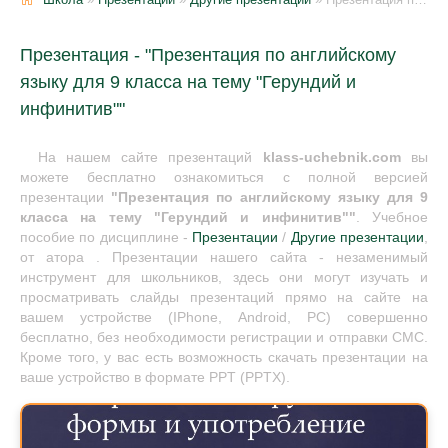
Презентация - "Презентация по английскому
языку для 9 класса на тему "Герундий и
инфинитив""
На нашем сайте презентаций
klass-uchebnik.com
вы
можете бесплатно ознакомиться с полной версией
презентации
"Презентация по английскому языку для 9
класса на тему "Герундий и инфинитив""
. Учебное
пособие по дисциплине -
Презентации
/
Другие презентации
,
от атора . Презентации нашего сайта - незаменимый
инструмент для школьников, здесь они могут изучать и
просматривать слайды презентаций прямо на сайте на
вашем устройстве (IPhone, Android, PC) совершенно
бесплатно, без необходимости регистрации и отправки СМС.
Кроме того, у вас есть возможность скачать презентации на
ваше устройство в формате PPT (PPTX).