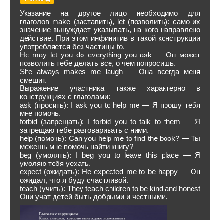
Указание на другое лицо необходимо для
глаголов make (заставить), let (позволить): само их
значение вынуждает указывать, на кого направлено
действие. При этом инфинитив в такой конструкции
употребляется без частицы to.
He may let you do everything you ask — Он может
позволить тебе делать все, о чем попросишь.
She always makes me laugh — Она всегда меня
смешит.
Выражение участника также характерно в
конструкциях с глаголами:
ask (просить): I ask you to help me — Я прошу тебя
мне помочь.
forbid (запрещать): I forbid you to talk to them — Я
запрещаю тебе разговаривать с ними.
help (помочь): Can you help me to find the book? — Ты
можешь мне помочь найти книгу?
beg (умолять): I beg you to leave this place — Я
умоляю тебя уехать.
expect (ожидать): He expected me to be happy — Он
ожидал, что я буду счастливой.
teach (учить): They teach children to be kind and honest —
Они учат детей быть добрыми и честными.