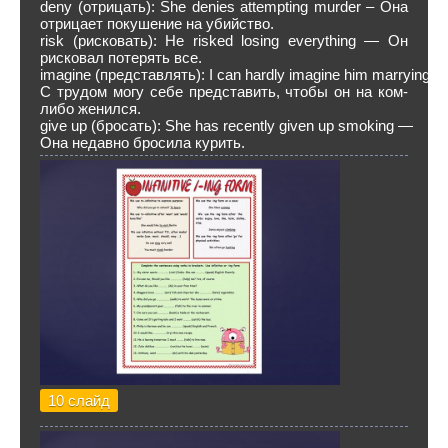
deny (отрицать): She denies attempting murder – Она
отрицает покушение на убийство.
risk (рисковать): He risked losing everything — Он
рисковал потерять все.
imagine (представлять): I can hardly imagine him marrying 
С трудом могу себе представить, чтобы он на ком-
либо женился.
give up (бросать): She has recently given up smoking —
Она недавно бросила курить.
10 слайд