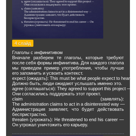
4 слайд
Глаголы с инфинитивом
Вначале разберем те глаголы, которые требуют
после себя формы инфинитива. Для каждого глагола
мы приведем пример употребления, чтобы лучше
его запомнить и усвоить контекст.
expect (ожидать): This must be what people expect to hear —
Должно быть, люди ожидают услышать именно это.
agree (соглашаться): They agreed to support this project —
Они согласились поддержать этот проект.
claim (заявлять):
The administration claims to act in a disinterested way —
Администрация заявляет, что будет действовать
беспристрастно.
threaten (угрожать): He threatened to end his career —
Он угрожал уничтожить его карьеру.