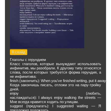
8 слайд
Глаголы с герундием
Класс глаголов, которые вынуждают использовать
инфинитив, мы разобрали. К другому типу относятся
слова, после которых требуется форма герундия, а
не инфинитива:
finish (закончить): When you've finished writing, put it away f
Когда закончишь писать, отложи это на пару-тройку
дней.
enjoy (любить,
наслаждаться): I always enjoy walking the streets —
Мне всегда нравится ходить по улицам.
suggest (предлагать): I suggested waiting — Я
предложил подождать.