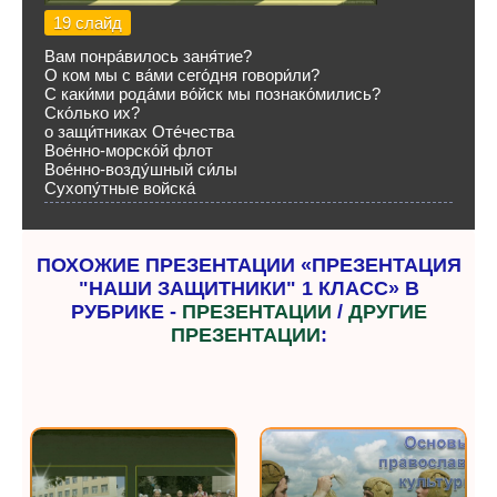
19 слайд
Вам понра́вилось заня́тие?
О ком мы с ва́ми сего́дня говори́ли?
С каки́ми рода́ми во́йск мы познако́мились?
Ско́лько их?
о защи́тниках Оте́чества
Вое́нно-морско́й флот
Вое́нно-возду́шный си́лы
Сухопу́тные войска́
ПОХОЖИЕ ПРЕЗЕНТАЦИИ «ПРЕЗЕНТАЦИЯ
"НАШИ ЗАЩИТНИКИ" 1 КЛАСС» В
РУБРИКЕ -
ПРЕЗЕНТАЦИИ
/
ДРУГИЕ
ПРЕЗЕНТАЦИИ
: