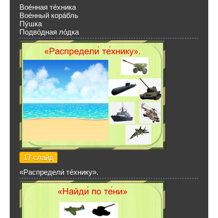
Вое́нная те́хника
Вое́нный кора́бль
Пу́шка
Подво́дная ло́дка
17 слайд
«Распредели́ те́хнику».