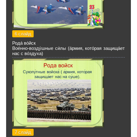
6 слайд
Рода́ во́йск
Вое́нно-возду́шные си́лы (а́рмия, кото́рая защища́ет
нас с во́здуха)
7 слайд