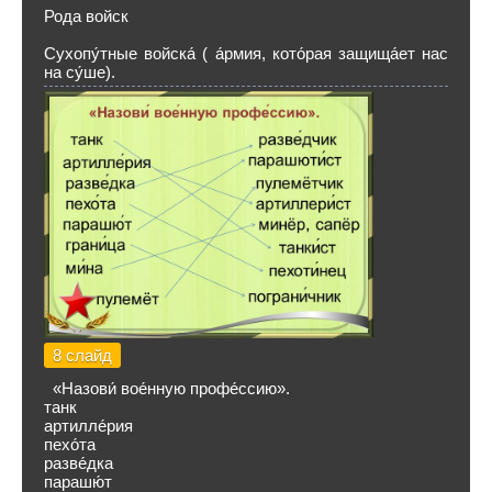
Рода войск
Сухопу́тные войска́ ( а́рмия, кото́рая защища́ет нас
на су́ше).
8 слайд
«Назови́ вое́нную профе́ссию».
танк
артилле́рия
пехо́та
разве́дка
парашю́т