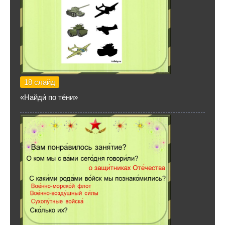
18 слайд
«Найди́ по те́ни»