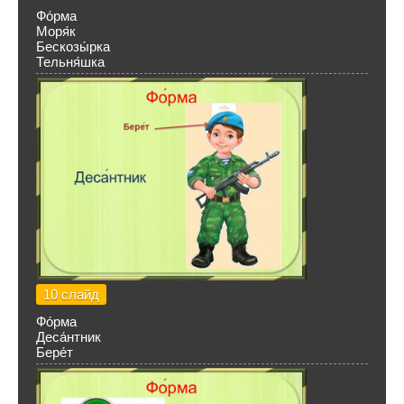
Фо́рма
Моря́к
Бескозы́рка
Тельня́шка
10 слайд
Фо́рма
Деса́нтник
Бере́т