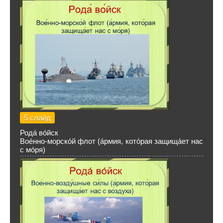
5 слайд
Рода́ во́йск
Вое́нно-морско́й флот (а́рмия, кото́рая защища́ет нас
с мо́ря)