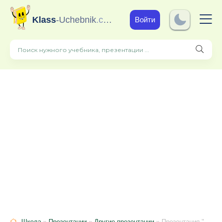
Klass
-Uchebnik
.com
Войти
Школа
»
Презентации
»
Другие презентации
» Презентация "Наши защитники" 1 класс