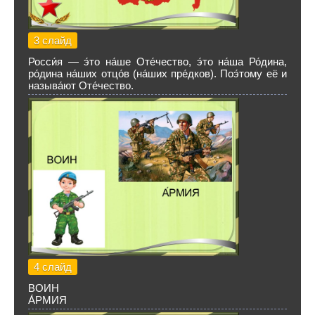
3 слайд
Росси́я — э́то на́ше Оте́чество, э́то на́ша Ро́дина,
ро́дина на́ших отцо́в (на́ших пре́дков). Поэ́тому её и
называ́ют Оте́чество.
4 слайд
ВОИН
А́РМИЯ