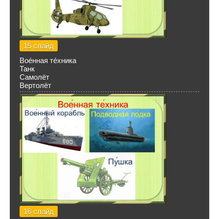
15 слайд
Вое́нная те́хника
Танк
Самолёт
Вертолёт
16 слайд