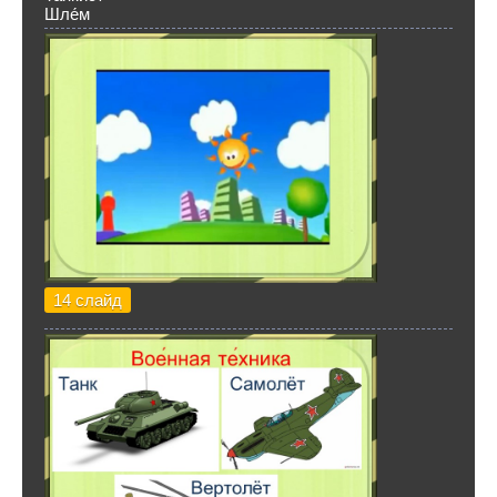
Шле́м
14 слайд