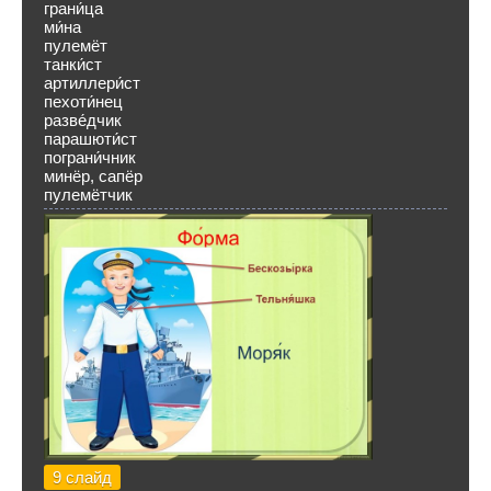
грани́ца
ми́на
пулемёт
танки́ст
артиллери́ст
пехоти́нец
разве́дчик
парашюти́ст
пограни́чник
минёр, сапёр
пулемётчик
9 слайд