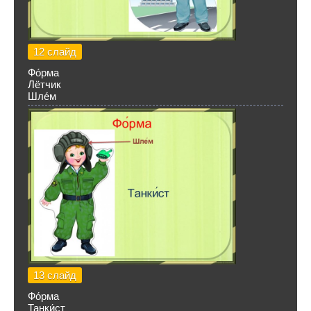
12 слайд
Фо́рма
Лётчик
Шле́м
13 слайд
Фо́рма
Танки́ст