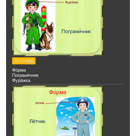
11 слайд
Фо́рма
Пограни́чник
Фура́жка