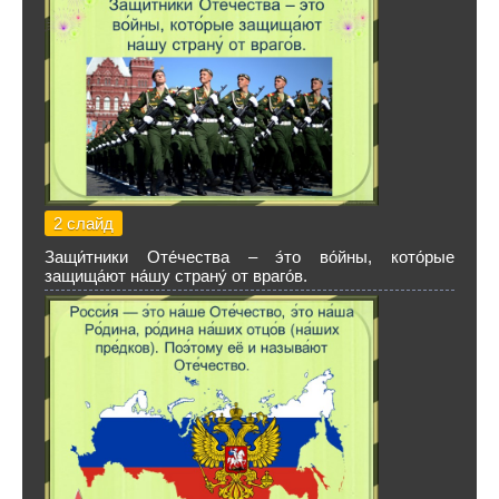
2 слайд
Защи́тники Оте́чества – э́то во́йны, кото́рые
защища́ют на́шу страну́ от враго́в.