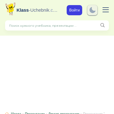
Klass
-Uchebnik
.com
Войти
Школа
»
Презентации
»
Другие презентации
» Презентация "Подготовка к ОГЭ по географии"