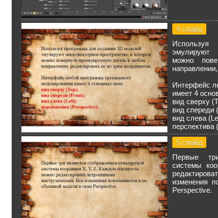
4 слайд
Используя
эмулируют м
можно пове
направлении,
Интерфейс л
имеет 4 осно
вид сверху (T
вид спереди (
вид слева (Lef
перспектива (
5 слайд
Первые три
системы коо
редактиров
изменения п
Perspective.