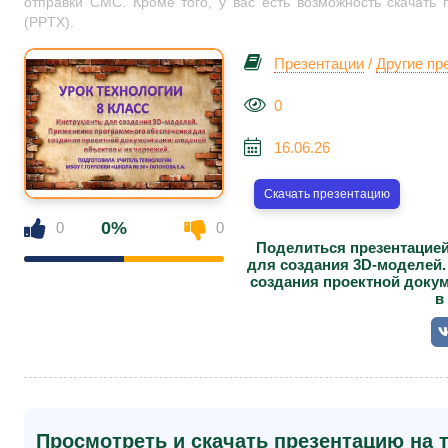
отправки СМС. Кроме того, у вас есть возможность скачать
(PPTX).
Презентации
/
Другие пр
0
16.06.26
Скачать презентацию
0%
0
0
Поделиться презентацией
для создания 3D-моделей.
создания проектной докум
в
Просмотреть и скачать презентацию на т