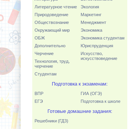
Литературное чтение
Экология
Природоведение
Маркетинг
Обществознание
Менеджмент
Окружающий мир
Экономика
ОБЖ
Экономика студентам
Дополнительно
Юриспруденция
Черчение
Искусство,
искусствоведение
Технология, труд,
черчение
Студентам
Подготовка к экзаменам:
ВПР
ГИА (ОГЭ)
ЕГЭ
Подготовка к школе
Готовые домашние задания:
Решебники (ГДЗ)