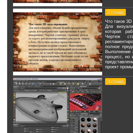
2 слайд
Что такое 3D
Для визуали
которая раб
Чертеж ст
регламентиро
полное пред
Выполнение 
процесс, но 
представлени
проект промы
3 слайд