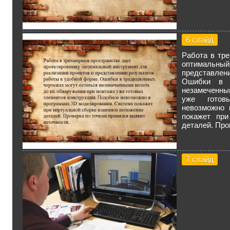
6 слайд
Работа в тр
оптимальный
представлен
Ошибки в т
незамеченны
уже готов
невозможно 
покажет при
деталей. Про
7 слайд