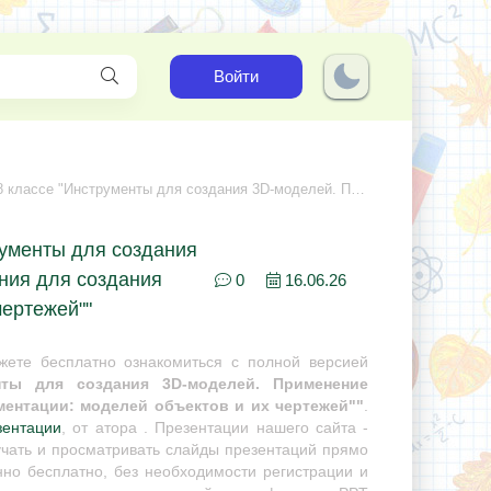
Войти
ания 3D-моделей. Применение программного обеспечения для создания проектной документации: моделей объектов и их чертежей"
рументы для создания
ния для создания
0
16.06.26
чертежей""
ете бесплатно ознакомиться с полной версией
нты для создания 3D-моделей. Применение
ментации: моделей объектов и их чертежей""
.
зентации
, от атора . Презентации нашего сайта -
учать и просматривать слайды презентаций прямо
нно бесплатно, без необходимости регистрации и