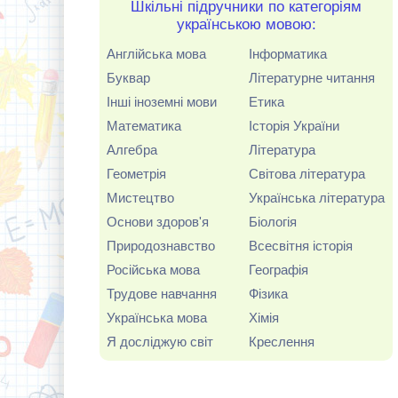
Шкільні підручники по категоріям
українською мовою:
Англійська мова
Інформатика
Буквар
Літературне читання
Інші іноземні мови
Етика
Математика
Історія України
Алгебра
Література
Геометрія
Світова література
Мистецтво
Українська література
Основи здоров'я
Біологія
Природознавство
Всесвітня історія
Російська мова
Географія
Трудове навчання
Фізика
Українська мова
Хімія
Я досліджую світ
Креслення