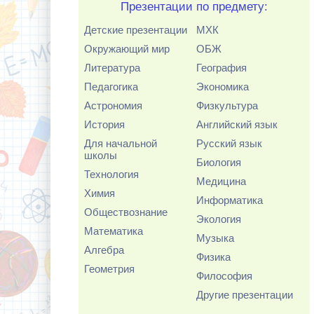
Презентации по предмету:
Детские презентации
МХК
Окружающий мир
ОБЖ
Литература
География
Педагогика
Экономика
Астрономия
Физкультура
История
Английский язык
Для начальной
Русский язык
школы
Биология
Технология
Медицина
Химия
Информатика
Обществознание
Экология
Математика
Музыка
Алгебра
Физика
Геометрия
Философия
Другие презентации