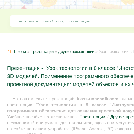
Школа
»
Презентации
»
Другие презентации
» Урок технологии в 8 классе "Инструменты для созд
Презентация - "Урок технологии в 8 классе "Инст
3D-моделей. Применение программного обеспече
проектной документации: моделей объектов и их 
На нашем сайте презентаций
klass-uchebnik.com
вы мож
презентации
"Урок технологии в 8 классе "Инструме
программного обеспечения для создания проектной доку
Учебное пособие по дисциплине -
Презентации
/
Другие пре
незаменимый инструмент для школьников, здесь они могут из
на сайте на вашем устройстве (IPhone, Android, PC) соверше