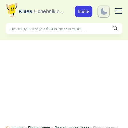
Klass
-Uchebnik
.com
Войти
Школа
»
Презентации
»
Другие презентации
» Презентация по географии "Образ Европейского Севера" ( 9 класс)