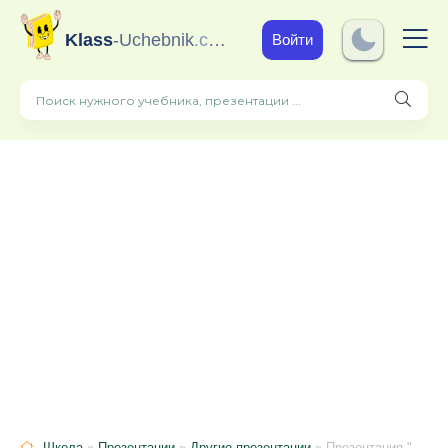
Klass
-Uchebnik
.com
Войти
Школа
»
Презентации
»
Другие презентации
» Презентация "Колокола на Руси"