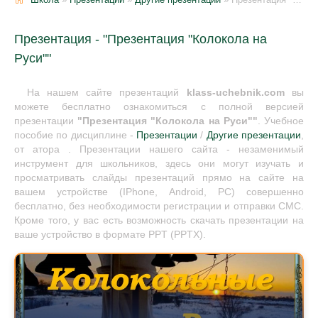
Презентация - "Презентация "Колокола на
Руси""
На нашем сайте презентаций
klass-uchebnik.com
вы
можете бесплатно ознакомиться с полной версией
презентации
"Презентация "Колокола на Руси""
. Учебное
пособие по дисциплине -
Презентации
/
Другие презентации
,
от атора . Презентации нашего сайта - незаменимый
инструмент для школьников, здесь они могут изучать и
просматривать слайды презентаций прямо на сайте на
вашем устройстве (IPhone, Android, PC) совершенно
бесплатно, без необходимости регистрации и отправки СМС.
Кроме того, у вас есть возможность скачать презентации на
ваше устройство в формате PPT (PPTX).