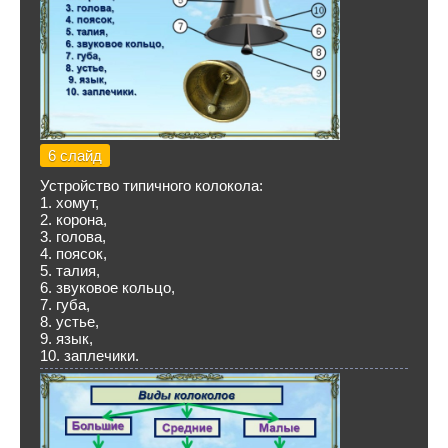
6 слайд
Устройство типичного колокола:
1. хомут,
2. корона,
3. голова,
4. поясок,
5. талия,
6. звуковое кольцо,
7. губа,
8. устье,
9. язык,
10. заплечики.