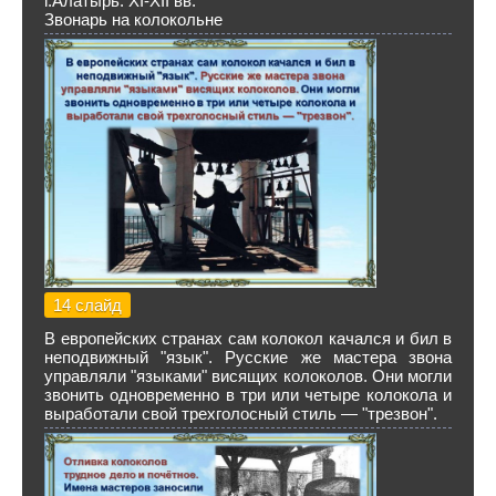
г.Алатырь. XI-XII вв.
Звонарь на колокольне
14 слайд
В европейских странах сам колокол качался и бил в
неподвижный "язык". Русские же мастера звона
управляли "языками" висящих колоколов. Они могли
звонить одновременно в три или четыре колокола и
выработали свой трехголосный стиль — "трезвон".