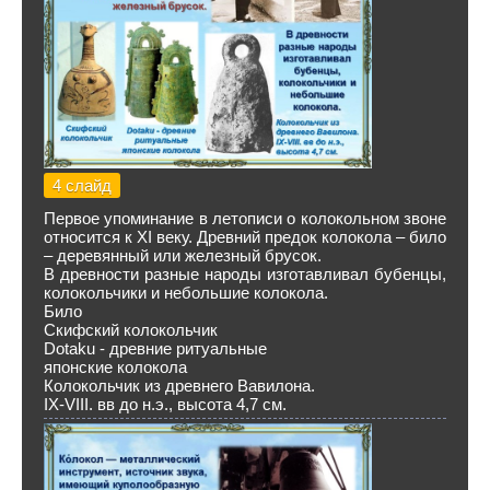
4 слайд
Первое упоминание в летописи о колокольном звоне
относится к XI веку. Древний предок колокола – било
– деревянный или железный брусок.
В древности разные народы изготавливал бубенцы,
колокольчики и небольшие колокола.
Било
Скифский колокольчик
Dotaku - древние ритуальные
японские колокола
Колокольчик из древнего Вавилона.
IX-VIII. вв до н.э., высота 4,7 см.