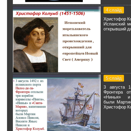
4 слайд
Христофор Ко
Испанский м
открывший дл
5 слайд
3 августа 1
Фронтера от
«Нинья» и
были Мартин
Христофор К