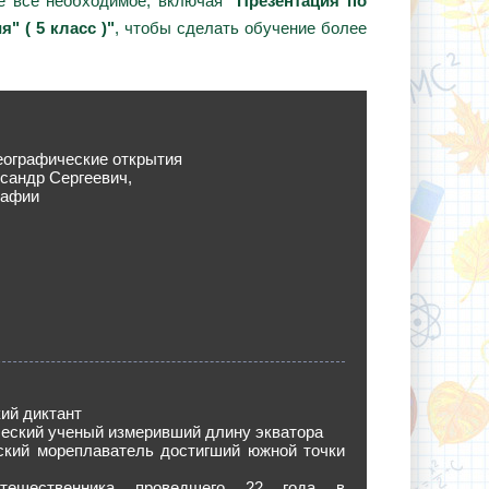
те всё необходимое, включая
"Презентация по
" ( 5 класс )"
, чтобы сделать обучение более
еографические открытия
сандр Сергеевич,
рафии
ий диктант
ческий ученый измеривший длину экватора
ьский мореплаватель достигший южной точки
тешественника проведшего 22 года в