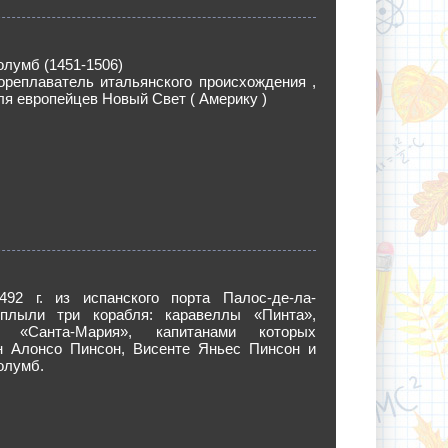
лумб (1451-1506)
ореплаватель итальянского происхождения ,
я европейцев Новый Свет ( Америку )
492 г. из испанского порта Палос-де-ла-
плыли три корабля: каравеллы «Пинта»,
 «Санта-Мария», капитанами которых
 Алонсо Пинсон, Висенте Яньес Пинсон и
олумб.