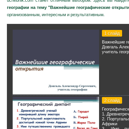
uchebnik.com станет отличным выбором. Здесь вы найдё
географии на тему "Важнейшие географические открытия
организованным, интересным и результативным.
1 слайд
Важнейшие г
Довгаль Алек
учитель геог
2 слайд
Географическ
1. Древнегре
2. Португал
Африки
3. Имя пу