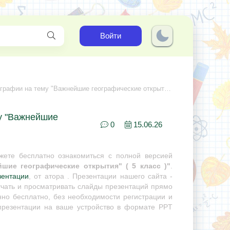
Войти
ии на тему "Важнейшие географические открытия" ( 5 класс )
му "Важнейшие
0
15.06.26
ете бесплатно ознакомиться с полной версией
шие географические открытия" ( 5 класс )"
.
зентации
, от атора . Презентации нашего сайта -
учать и просматривать слайды презентаций прямо
нно бесплатно, без необходимости регистрации и
 презентации на ваше устройство в формате PPT