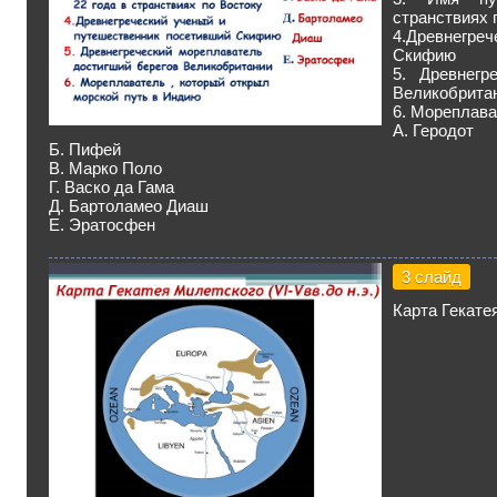
странствиях 
4.Древнегре
Скифию
5. Древнегр
Великобрита
6. Мореплава
А. Геродот
Б. Пифей
В. Марко Поло
Г. Васко да Гама
Д. Бартоламео Диаш
Е. Эратосфен
3 слайд
Карта Гекатея