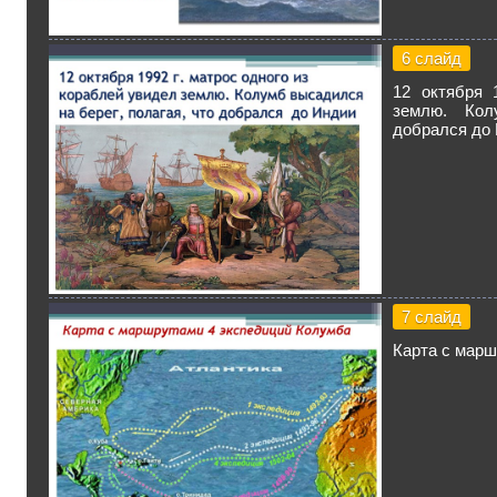
6 слайд
12 октября 
землю. Кол
добрался до
7 слайд
Карта с марш