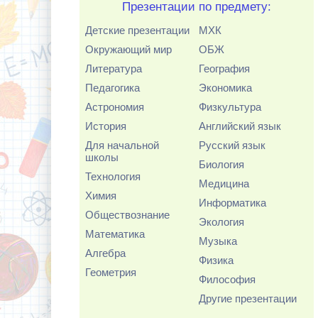
Презентации по предмету:
Детские презентации
МХК
Окружающий мир
ОБЖ
Литература
География
Педагогика
Экономика
Астрономия
Физкультура
История
Английский язык
Для начальной
Русский язык
школы
Биология
Технология
Медицина
Химия
Информатика
Обществознание
Экология
Математика
Музыка
Алгебра
Физика
Геометрия
Философия
Другие презентации