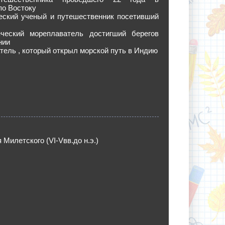
по Востоку
ческий ученый и путешественник посетивший
еческий мореплаватель достигший берегов
нии
тель , который открыл морской путь в Индию
 Милетского (VI-Vвв.до н.э.)