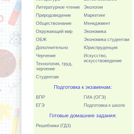
Литературное чтение
Экология
Природоведение
Маркетинг
Обществознание
Менеджмент
Окружающий мир
Экономика
ОБЖ
Экономика студентам
Дополнительно
Юриспруденция
Черчение
Искусство,
искусствоведение
Технология, труд,
черчение
Студентам
Подготовка к экзаменам:
ВПР
ГИА (ОГЭ)
ЕГЭ
Подготовка к школе
Готовые домашние задания:
Решебники (ГДЗ)