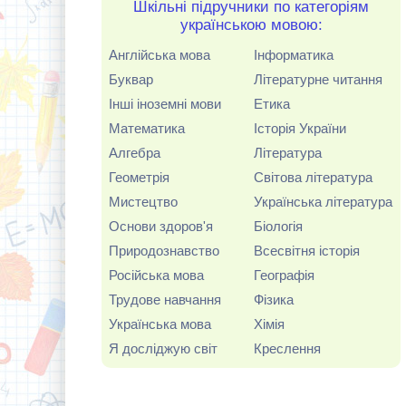
Шкільні підручники по категоріям
українською мовою:
Англійська мова
Інформатика
Буквар
Літературне читання
Інші іноземні мови
Етика
Математика
Історія України
Алгебра
Література
Геометрія
Світова література
Мистецтво
Українська література
Основи здоров'я
Біологія
Природознавство
Всесвітня історія
Російська мова
Географія
Трудове навчання
Фізика
Українська мова
Хімія
Я досліджую світ
Креслення