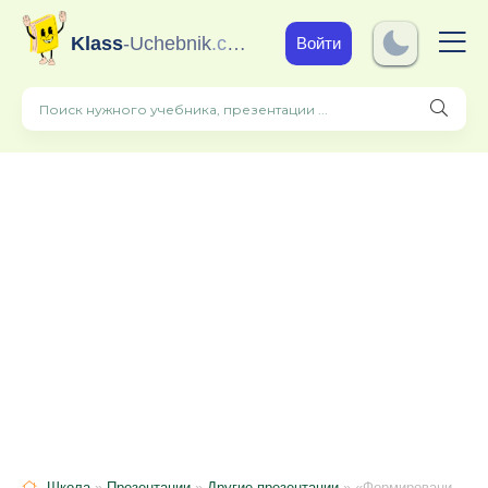
Klass
-Uchebnik
.com
Войти
Школа
»
Презентации
»
Другие презентации
» «Формирование математической грамотности школьников – путь к успеху»