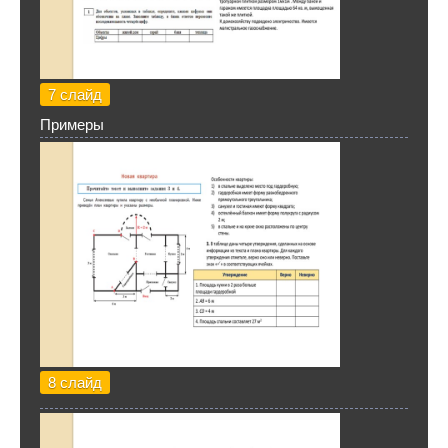
7 слайд
Примеры
8 слайд