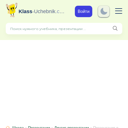
Klass
-Uchebnik
.com
Войти
Школа
»
Презентации
»
Другие презентации
» Презентация по технологии на тему " 3D модель комнаты подростка. Часть 2"