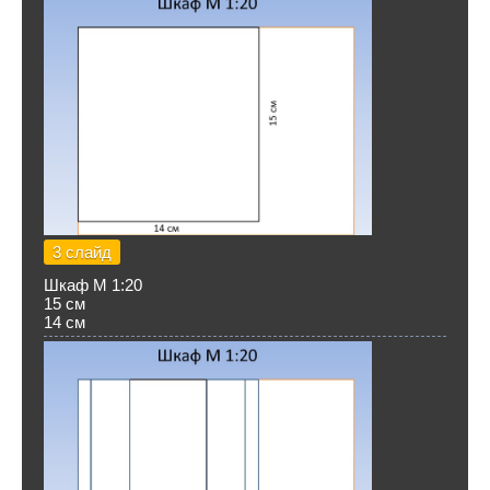
3 слайд
Шкаф М 1:20
15 см
14 см