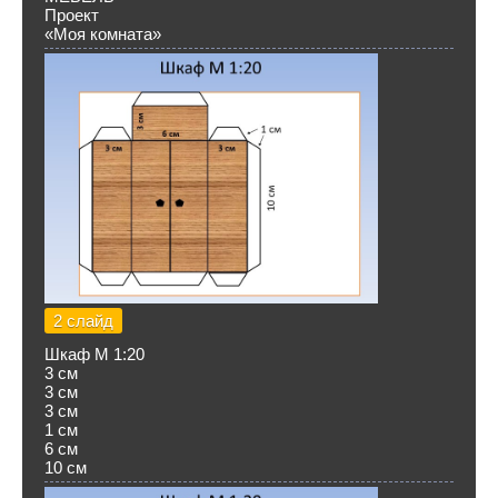
Проект
«Моя комната»
2 слайд
Шкаф М 1:20
3 см
3 см
3 см
1 см
6 см
10 см