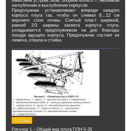
навесным устройством, опорное колесо 7, механизм
заглубления и выглубления корпусов.
Предплужник устанавливают впереди каждого
корпуса плуга так, чтобы он снимал 8…12 см
верхнего слоя почвы. Снятый пласт шириной,
равной 2/3 ширины захвата корпуса плуга,
укладывается предплужником на дно борозды
позади идущего корпуса. Предплужник состоит из
лемеха, отвала и стойки.
7 слайд
Рисунок 1 – Общий вид плуга ПЛН-5-35