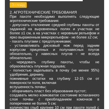
3 слайд
2. АГРОТЕХНИЧЕСКИЕ ТРЕБОВАНИЯ
При пахоте необходимо выполнять следующие
агротехнические требования:
- допускать отклонение средней глубины пахоты от
заданной на выровненных полях и участках не
более ±1 см, а на участках с неровным рельефом и
ярко выраженным микрорельефом - не более ±2 см;
- пахать плугами с предплужниками;
- устанавливать дисковый нож перед задним
корпусом прицепных и полунавесных плугов
обязательно, у навесных плугов - не всегда
обязательно;
- чередовать глубину пахоты, чтобы не
образовалась плужная подошва;
- полностью заделывать в почву (не менее 95%)
удобрения, дернину,
пожнивные остатки на глубину 12-15 см от
поверхности поля, включая
вспушенность почвы;
- оборачивать пласт без образования пустот;
создавать мелко комковатое состояние вспаханного
слоя почвы с преобладанием комочков в
поперечнике не более 5 см;
количество глыб крупнее 10 см при пахоте полей с