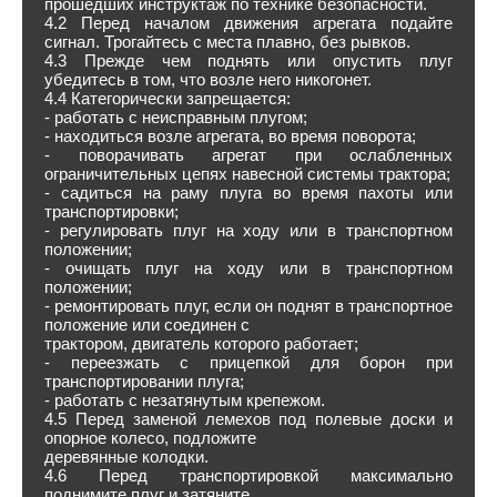
прошедших инструктаж по технике безопасности.
4.2 Перед началом движения агрегата подайте
сигнал. Трогайтесь с места плавно, без рывков.
4.3 Прежде чем поднять или опустить плуг
убедитесь в том, что возле него никогонет.
4.4 Категорически запрещается:
- работать с неисправным плугом;
- находиться возле агрегата, во время поворота;
- поворачивать агрегат при ослабленных
ограничительных цепях навесной системы трактора;
- садиться на раму плуга во время пахоты или
транспортировки;
- регулировать плуг на ходу или в транспортном
положении;
- очищать плуг на ходу или в транспортном
положении;
- ремонтировать плуг, если он поднят в транспортное
положение или соединен с
трактором, двигатель которого работает;
- переезжать с прицепкой для борон при
транспортировании плуга;
- работать с незатянутым крепежом.
4.5 Перед заменой лемехов под полевые доски и
опорное колесо, подложите
деревянные колодки.
4.6 Перед транспортировкой максимально
поднимите плуг и затяните