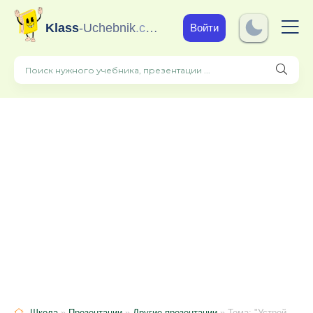
Klass
-Uchebnik
.com
Войти
Школа
»
Презентации
»
Другие презентации
» Тема: "Устройства, принцип регулировка работы плуга"