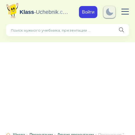
Klass
-Uchebnik
.com
Войти
Школа
»
Презентации
»
Другие презентации
» Презентация "Физкультурно-оздоровительная работа в логопедической группе детского сада"