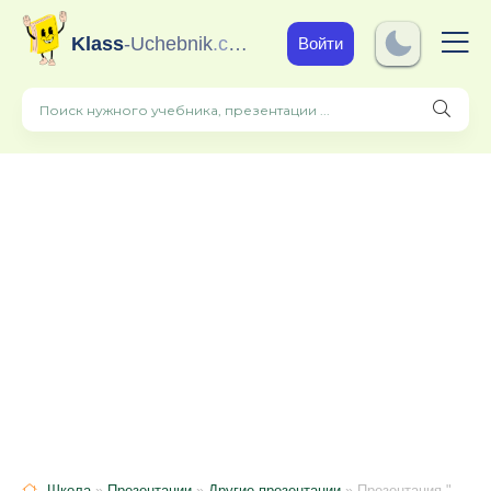
Klass
-Uchebnik
.com
Войти
Школа
»
Презентации
»
Другие презентации
» Презентация "Мы выбираем Дзюдо" (5-7 классы)