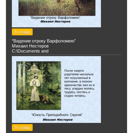
8 слайд
“Видение отроку Варфоломею”
Михаил Нестеров
C:\Documents and
9 слайд