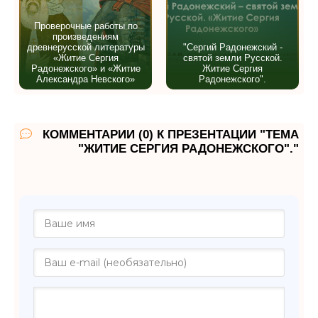
Проверочные работы по
произведениям
древнерусской литературы
"Сергий Радонежский -
«Житие Сергия
святой земли Русской.
Радонежского» и «Житие
Житие Сергия
Александра Невского»
Радонежского".
КОММЕНТАРИИ (0) К ПРЕЗЕНТАЦИИ "ТЕМА
"ЖИТИЕ СЕРГИЯ РАДОНЕЖСКОГО"."