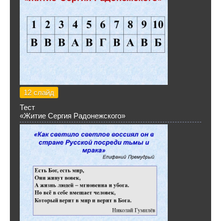
12 слайд
Тест
«Житие Сергия Радонежского»