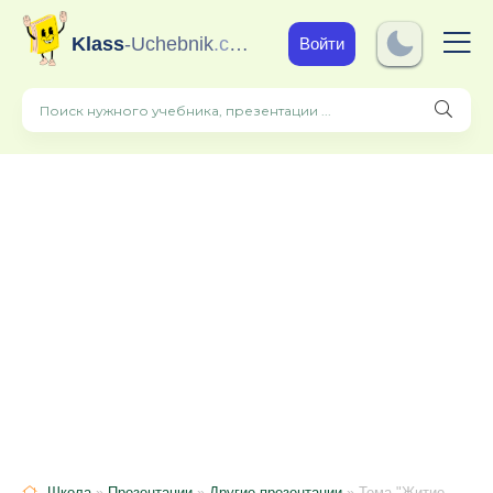
Klass
-Uchebnik
.com
Войти
Школа
»
Презентации
»
Другие презентации
» Тема "Житие Сергия Радонежского".