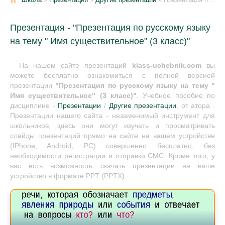
Презентация - "Презентация по русскому языку
на тему " Имя существительное" (3 класс)"
На нашем сайте презентаций
klass-uchebnik.com
вы
можете бесплатно ознакомиться с полной версией
презентации
"Презентация по русскому языку на тему "
Имя существительное" (3 класс)"
. Учебное пособие по
дисциплине -
Презентации
/
Другие презентации
, от атора .
Презентации нашего сайта - незаменимый инструмент для
школьников, здесь они могут изучать и просматривать
слайды презентаций прямо на сайте на вашем устройстве
(IPhone, Android, PC) совершенно бесплатно, без
необходимости регистрации и отправки СМС. Кроме того, у
вас есть возможность скачать презентации на ваше
устройство в формате PPT (PPTX).