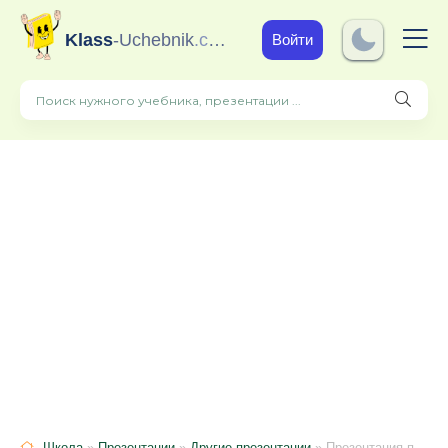
Klass
-Uchebnik
.com
Войти
Школа
»
Презентации
»
Другие презентации
» Презентация по русскому языку на тему " Имя существительное" (3 класс)