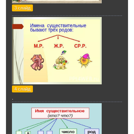
3 слайд
4 слайд
.