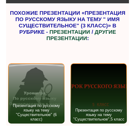
ПОХОЖИЕ ПРЕЗЕНТАЦИИ «ПРЕЗЕНТАЦИЯ
ПО РУССКОМУ ЯЗЫКУ НА ТЕМУ " ИМЯ
СУЩЕСТВИТЕЛЬНОЕ" (3 КЛАСС)» В
РУБРИКЕ -
ПРЕЗЕНТАЦИИ
/
ДРУГИЕ
ПРЕЗЕНТАЦИИ
:
Презентация по русскому
языку на тему
Презентация по русскому
"Существительное" (6
языку на тему
класс)
"Существительное",5 класс