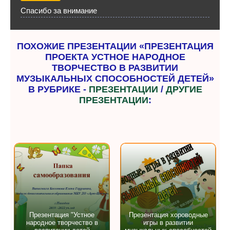
Спасибо за внимание
ПОХОЖИЕ ПРЕЗЕНТАЦИИ «ПРЕЗЕНТАЦИЯ
ПРОЕКТА УСТНОЕ НАРОДНОЕ
ТВОРЧЕСТВО В РАЗВИТИИ
МУЗЫКАЛЬНЫХ СПОСОБНОСТЕЙ ДЕТЕЙ»
В РУБРИКЕ -
ПРЕЗЕНТАЦИИ
/
ДРУГИЕ
ПРЕЗЕНТАЦИИ
:
Презентация "Устное
Презентация хороводные
народное творчество в
игры в развитии