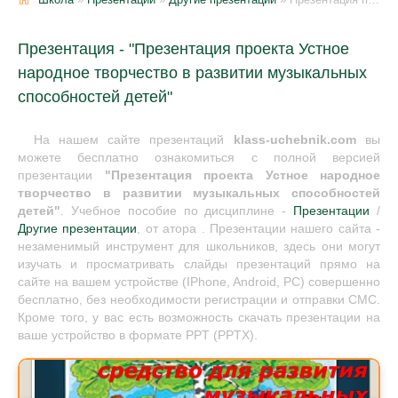
Презентация - "Презентация проекта Устное
народное творчество в развитии музыкальных
способностей детей"
На нашем сайте презентаций
klass-uchebnik.com
вы
можете бесплатно ознакомиться с полной версией
презентации
"Презентация проекта Устное народное
творчество в развитии музыкальных способностей
детей"
. Учебное пособие по дисциплине -
Презентации
/
Другие презентации
, от атора . Презентации нашего сайта -
незаменимый инструмент для школьников, здесь они могут
изучать и просматривать слайды презентаций прямо на
сайте на вашем устройстве (IPhone, Android, PC) совершенно
бесплатно, без необходимости регистрации и отправки СМС.
Кроме того, у вас есть возможность скачать презентации на
ваше устройство в формате PPT (PPTX).