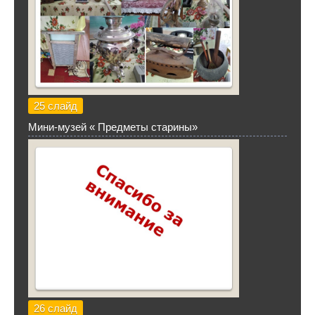
25 слайд
Мини-музей « Предметы старины»
26 слайд