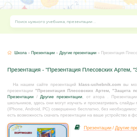
Школа
»
Презентации
»
Другие презентации
» Презентация Плесо
Презентация - "Презентация Плесовских Артем, "
На нашем сайте презентаций
klass-uchebnik.com
вы мож
презентации
"Презентация Плесовских Артем, "Защита п
Презентации
/
Другие презентации
, от атора . Презентац
школьников, здесь они могут изучать и просматривать слайды
(IPhone, Android, PC) совершенно бесплатно, без необходимос
есть возможность скачать презентации на ваше устройство в ф
Презентации
/
Другие пр