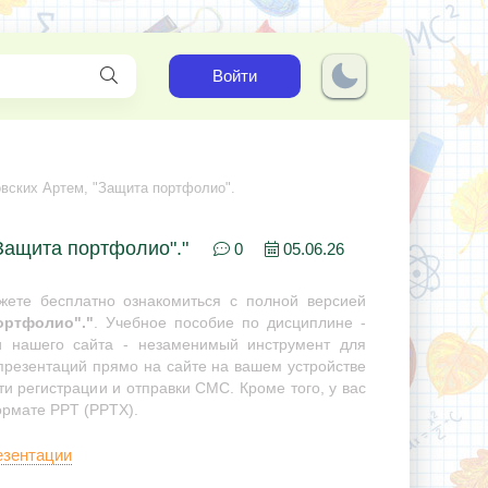
Войти
вских Артем, "Защита портфолио".
Защита портфолио"."
0
05.06.26
ете бесплатно ознакомиться с полной версией
ортфолио"."
. Учебное пособие по дисциплине -
ии нашего сайта - незаменимый инструмент для
 презентаций прямо на сайте на вашем устройстве
ти регистрации и отправки СМС. Кроме того, у вас
ормате PPT (PPTX).
езентации