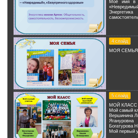
Моё имя в п
«Невредимый
Энергети
самостоятель
4 слайд
МОЯ СЕМЬЯ
5 слайд
МОЙ КЛАСС
Мой самый к
Вершинина Л
Ягануровна
Богатурова 
Мой первый 