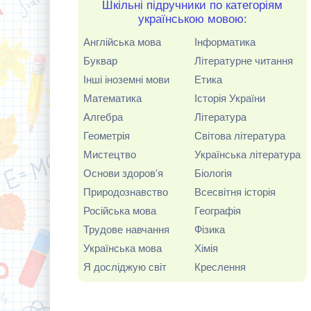
Шкільні підручники по категоріям
українською мовою:
Англійська мова
Інформатика
Буквар
Літературне читання
Інші іноземні мови
Етика
Математика
Історія України
Алгебра
Література
Геометрія
Світова література
Мистецтво
Українська література
Основи здоров'я
Біологія
Природознавство
Всесвітня історія
Російська мова
Географія
Трудове навчання
Фізика
Українська мова
Хімія
Я досліджую світ
Креслення