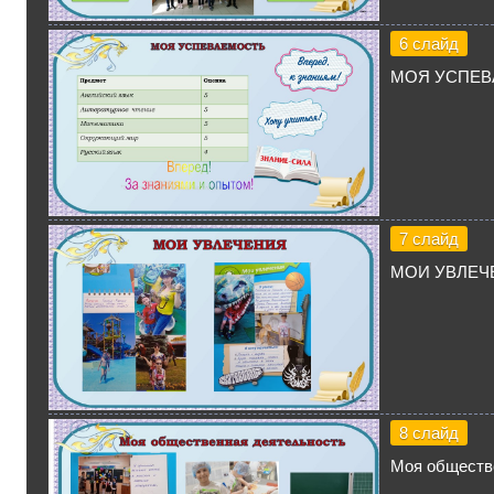
6 слайд
МОЯ УСПЕВ
7 слайд
МОИ УВЛЕЧ
8 слайд
Моя обществ