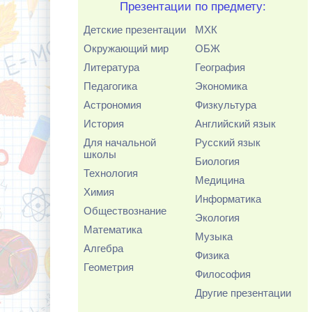
Презентации по предмету:
Детские презентации
МХК
Окружающий мир
ОБЖ
Литература
География
Педагогика
Экономика
Астрономия
Физкультура
История
Английский язык
Для начальной
Русский язык
школы
Биология
Технология
Медицина
Химия
Информатика
Обществознание
Экология
Математика
Музыка
Алгебра
Физика
Геометрия
Философия
Другие презентации