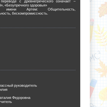
ереводе с древнегреческого означает –
», «Безупречного здоровья»
ка имени Артем: Общительность,
ность, бескомпромиссность.
лассный руководитель
илия
Наталия Федоровна
учитель