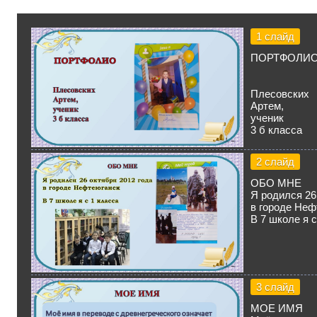
1 слайд
ПОРТФОЛИ
Плесовских
Артем,
ученик
3 б класса
2 слайд
ОБО МНЕ
Я родился 26
в городе Неф
В 7 школе я с
3 слайд
МОЕ ИМЯ