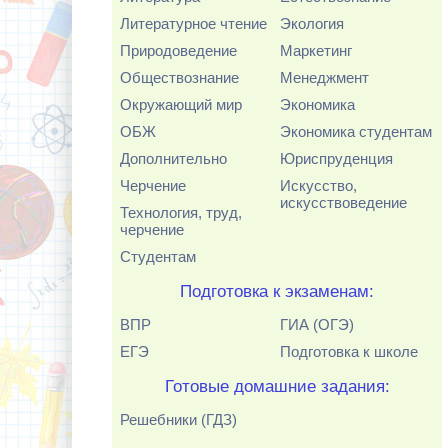
Литературное чтение
Экология
Природоведение
Маркетинг
Обществознание
Менеджмент
Окружающий мир
Экономика
ОБЖ
Экономика студентам
Дополнительно
Юриспруденция
Черчение
Искусство,
искусствоведение
Технология, труд,
черчение
Студентам
Подготовка к экзаменам:
ВПР
ГИА (ОГЭ)
ЕГЭ
Подготовка к школе
Готовые домашние задания:
Решебники (ГДЗ)