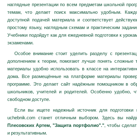
наглядные презентации по всем предметам школьной про
темам, что делает поиск максимально удобным. Каждо
доступной подачей материала и соответствует действу
простому языку, наглядным схемам и практическим задани
Учебники подойдут как для ежедневной подготовки к урокам
экзаменами.
Особое внимание стоит уделить разделу с презента
дополнением к теории, помогают лучше понять сложные 
материалы удобно использовать в классе на интерактивн
дома. Все размещённые на платформе материалы провер
программе. Это делает сайт надёжным помощником в обр
школьников, учителей и родителей. Особенно удобно, ч
свободном доступе.
Если вы ищете надежный источник для подготовки к
uchebnik.com станет отличным выбором. Здесь вы най
Плесовских Артем, "Защита портфолио"."
, чтобы сдела
и результативным.