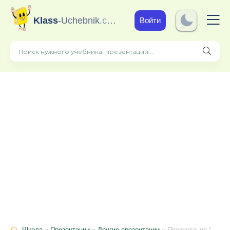
Klass
-Uchebnik
.com
Войти
Школа
»
Презентации
»
Другие презентации
» Презентация "Ансамбль Саамочки" СОШ №23