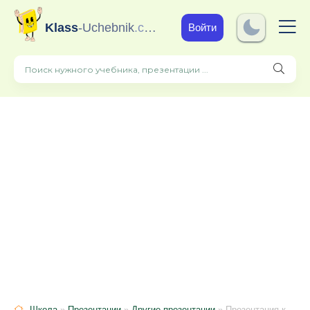
Klass
-Uchebnik
.com
Войти
Школа
»
Презентации
»
Другие презентации
» Презентация к уроку ручного труда 3 кл. Аппликация из древесных опилок «Собака»