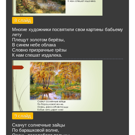
8 слайд
Многие художники посвятили свои картины бабьему
лету
Плещут золотом берёзы,
В синем небе облака
Словно призрачные грёзы
К нам спешат издалека.
9 слайд
Скачут солнечные зайцы
По барашковой волне,