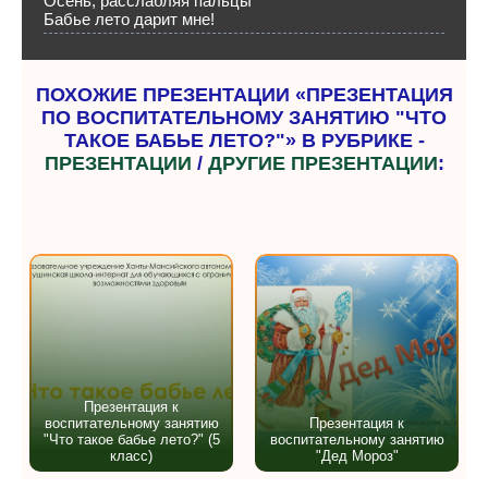
Осень, расслабляя пальцы
Бабье лето дарит мне!
ПОХОЖИЕ ПРЕЗЕНТАЦИИ «ПРЕЗЕНТАЦИЯ
ПО ВОСПИТАТЕЛЬНОМУ ЗАНЯТИЮ "ЧТО
ТАКОЕ БАБЬЕ ЛЕТО?"» В РУБРИКЕ -
ПРЕЗЕНТАЦИИ
/
ДРУГИЕ ПРЕЗЕНТАЦИИ
:
Презентация к
воспитательному занятию
Презентация к
"Что такое бабье лето?" (5
воспитательному занятию
класс)
"Дед Мороз"