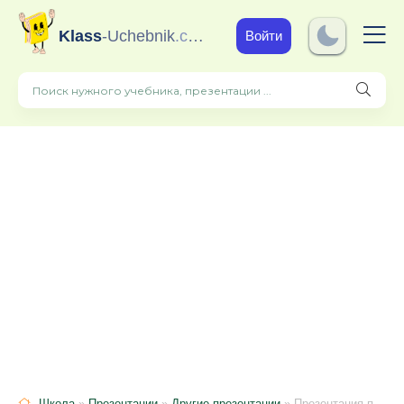
Klass
-Uchebnik
.com
Войти
Школа
»
Презентации
»
Другие презентации
» Презентация по воспитательному занятию "Что такое бабье лето?"