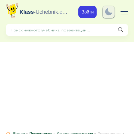
Klass
-Uchebnik
.com
Войти
Школа
»
Презентации
»
Другие презентации
» Презентация изготовления "Прихватки яблоко"