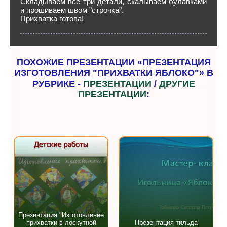
Складываем все три детали, скалываем булавками
и прошиваем швом "строчка".
Прихватка готова!
ПОХОЖИЕ ПРЕЗЕНТАЦИИ «ПРЕЗЕНТАЦИЯ
ИЗГОТОВЛЕНИЯ "ПРИХВАТКИ ЯБЛОКО"» В
РУБРИКЕ -
ПРЕЗЕНТАЦИИ
/
ДРУГИЕ
ПРЕЗЕНТАЦИИ
:
Презентация "Изготовление
прихватки в лоскутной
Презентация тильда