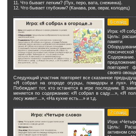
11. Что бывает легким? (Пух, перо, вата, снежинка).
12. Что бывает глубоким? (Канава, ров, овраг, колодец)
6 слайд
Игра: «Я собр
Цель: расши
памяти
Оборудовани
лексической 
Содержание
предложение
повторяет ф
своего овоща
Следующий участник повторяет все сказанное предыдущ
«Я собрал на огороде огурцы, помидоры и лук». Иг
Побеждает тот, кто останется в игре последним. В зав
меняется по содержанию: «Я собрал в саду…», «Я по
лесу живет…», «На кухне есть…» и т.д.
7 слайд
Игра: «Четыр
Цель: Расш
активном сло