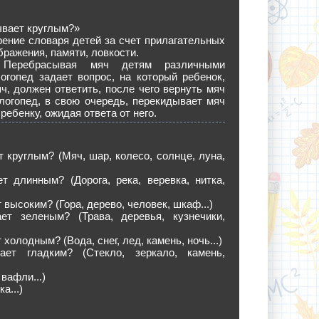
ывает круглым?»
ение словаря детей за счет прилагательных
бражения, памяти, ловкости.
 Перебрасывая мяч детям различными
огопед задает вопрос, на который ребенок,
ч, должен ответить, после чего вернуть мяч
логопед, в свою очередь, перекидывает мяч
ебенку, ожидая ответа от него.
т круглым? (Мяч, шар, колесо, солнце, луна,
т длинным? (Дорога, река, веревка, нитка,
 высоким? (Гора, дерево, человек, шкаф...)
ет зеленым? (Трава, деревья, кузнечики,
 холодным? (Вода, снег, лед, камень, ночь...)
ет гладким? (Стекло, зеркало, камень,
вафли...)
а...)