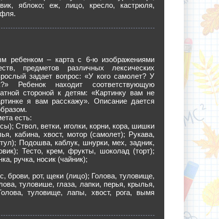
овик, яблоко; еж, лицо, кресло, кастрюля,
уфля.
м ребенком – карта с 6-ю изображениями
ств, предметов различных лексических
зрослый задает вопрос: «У кого самолет? У
к?» Ребенок находит соответствующую
ратной стороной к детям: «Картинку вам не
артинке я вам расскажу». Описание дается
бразом.
ета есть:
сы); Ствол, ветки, иголки, корни, кора, шишки
лья, кабина, хвост, мотор (самолет); Рукава,
тул); Подошва, каблук, шнурки, мех, задник,
овик); Тесто, крем, фрукты, шоколад (торт);
ка, ручка, носик (чайник);
ос, брови, рот, щеки (лицо); Голова, туловище,
олова, туловише, глаза, лапки, перья, крылья,
Голова, туловище, лапы, хвост, рога, вымя