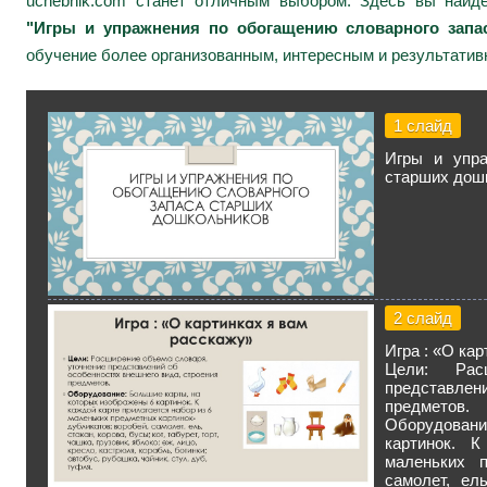
uchebnik.com станет отличным выбором. Здесь вы найд
"Игры и упражнения по обогащению словарного запа
обучение более организованным, интересным и результатив
1 слайд
Игры и упра
старших дош
2 слайд
Игра : «О ка
Цели: Рас
представлени
предметов.
Оборудовани
картинок. 
маленьких п
самолет, ель