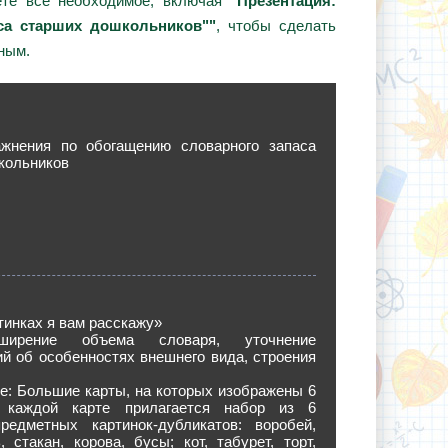
ёте всё необходимое, включая
"Презентация:
са старших дошкольников""
, чтобы сделать
ным.
жнения по обогащению словарного запаса
кольников
ртинках я вам расскажу»
ширение объема словаря, уточнение
й об особенностях внешнего вида, строения
е: Большие карты, на которых изображены 6
К каждой карте прилагается набор из 6
редметных картинок-дубликатов: воробей,
, стакан, корова, бусы; кот, табурет, торт,