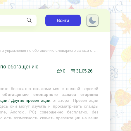
Войти
ражнения по обогащению словарного запаса старших дошкольников"
я по обогащению
0
31.05.26
ете бесплатно ознакомиться с полной версией
 обогащению словарного запаса старших
ации
/
Другие презентации
, от атора . Презентации
десь они могут изучать и просматривать слайды
ne, Android, PC) совершенно бесплатно, без
с есть возможность скачать презентации на ваше