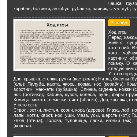
чашка, груз
корабль, ботинки; автобус, рубашка, чайник, стул, дуб, т
3 слайд
Ход игры
Перед кажды
живых суще
категорий. В
кого чайни
картинку об
покажу. О к
следующим о
У этого предм
Дно, крышка, стенки, ручки (кастрюля); Нитка, бусины (бу
(ель); Палуба, каюта, якорь, корма, нос (корабль); Кры
воротник, манжеты (рубашка); Спинка, сиденье, ножки (с
нос (ботинки); Кабина, кузов, колеса, руль, фары (груз
Кожица, мякоть, семечки, лист (яблоко); Дно, крышка, стен
У него есть:
Ствол, ветки, листья, корни, кора (дерево); Глаза, лоб, н
лапы, когти, хвост, нос, уши, глаза, усы, шерсть (кот); Г
клюв (птица); Голова, туловище, лапки, иголки (еж); 
(корова).