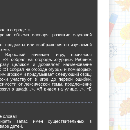
ал в огороде..»
рение объема словаря, развитие слуховой
е: предметы или изображения по изучаемой
теме.
. Взрослый начинает игру, произнося
: «Я собрал на огороде…огурцы». Ребенок
разу целиком и добавляет наименование
: «Я собрал на огороде огурцы и помидоры».
им игроком и придумывает следующий овощ:
роки участвуют в игре до первой ошибки.
исимости от лексической темы, предложение
ложил в шкаф…», «Я видел на улице…», «В
е слова»
ирять запас имен существительных в
варе детей.