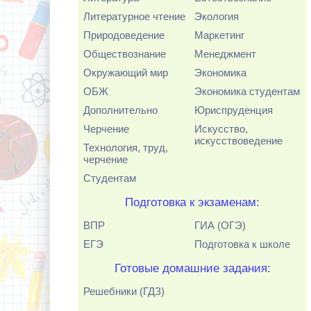
Литературное чтение
Экология
Природоведение
Маркетинг
Обществознание
Менеджмент
Окружающий мир
Экономика
ОБЖ
Экономика студентам
Дополнительно
Юриспруденция
Черчение
Искусство,
искусствоведение
Технология, труд,
черчение
Студентам
Подготовка к экзаменам:
ВПР
ГИА (ОГЭ)
ЕГЭ
Подготовка к школе
Готовые домашние задания:
Решебники (ГДЗ)