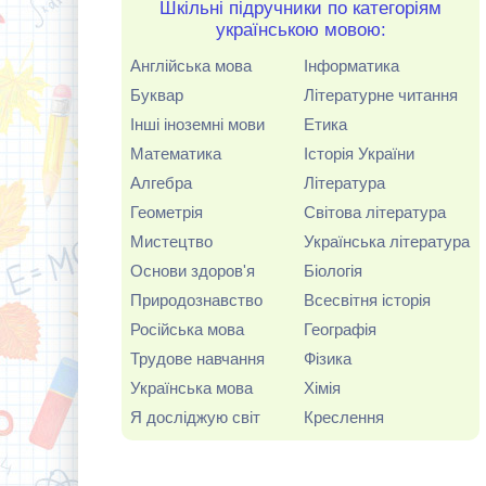
Шкільні підручники по категоріям
українською мовою:
Англійська мова
Інформатика
Буквар
Літературне читання
Інші іноземні мови
Етика
Математика
Історія України
Алгебра
Література
Геометрія
Світова література
Мистецтво
Українська література
Основи здоров'я
Біологія
Природознавство
Всесвітня історія
Російська мова
Географія
Трудове навчання
Фізика
Українська мова
Хімія
Я досліджую світ
Креслення