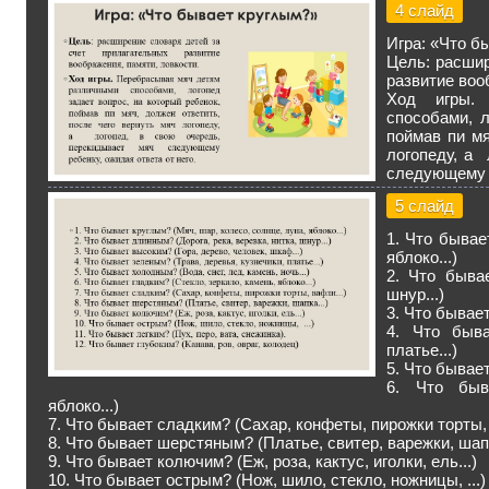
4 слайд
Игра: «Что б
Цель: расшир
развитие воо
Ход игры.
способами, л
поймав пи мя
логопеду, а 
следующему р
5 слайд
1. Что бывае
яблоко...)
2. Что бывае
шнур...)
3. Что бывает
4. Что быва
платье...)
5. Что бывает
6. Что быва
яблоко...)
7. Что бывает сладким? (Сахар, конфеты, пирожки торты, 
8. Что бывает шерстяным? (Платье, свитер, варежки, шапк
9. Что бывает колючим? (Еж, роза, кактус, иголки, ель...)
10. Что бывает острым? (Нож, шило, стекло, ножницы, ...)