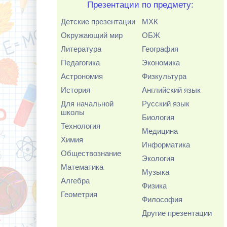
Презентации по предмету:
Детские презентации
МХК
Окружающий мир
ОБЖ
Литература
География
Педагогика
Экономика
Астрономия
Физкультура
История
Английский язык
Для начальной
Русский язык
школы
Биология
Технология
Медицина
Химия
Информатика
Обществознание
Экология
Математика
Музыка
Алгебра
Физика
Геометрия
Философия
Другие презентации