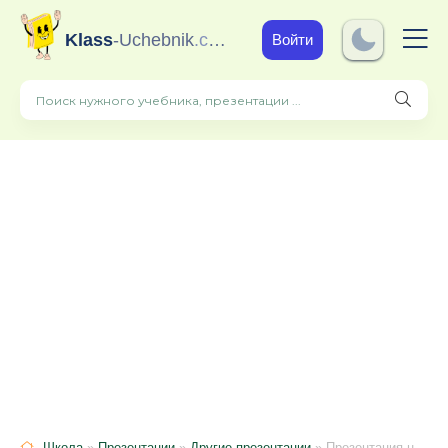
Klass
-Uchebnik
.com
Войти
Школа
»
Презентации
»
Другие презентации
» Презентация на тему "Страны мира. Испания" (11 класс)