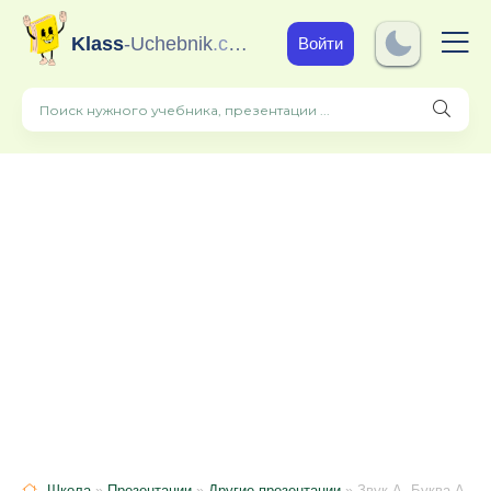
Klass
-Uchebnik
.com
Войти
Школа
»
Презентации
»
Другие презентации
» Звук А. Буква А.