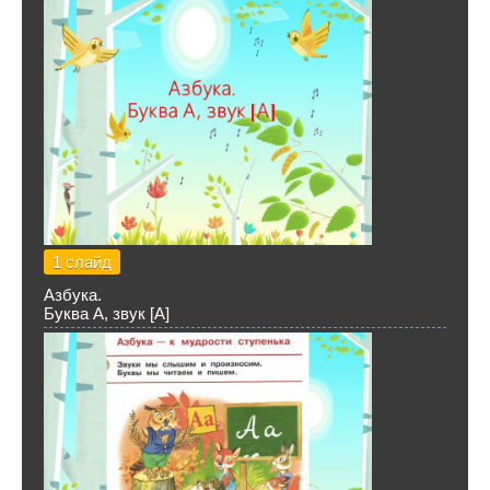
1 слайд
Азбука.
Буква А, звук [А]